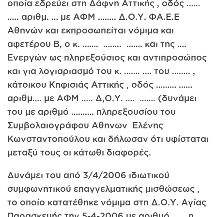
οποία εδρεύει στη Δάφνη Αττικής , οδός ……
….. αριθμ. … με ΑΦΜ …….. Δ.Ο.Υ. ΦΑ.Ε.Ε
Αθηνών και εκπροσωπείται νόμιμα και
αφετέρου Β, ο κ. ……. …….. ……. και της ….
Ενεργών ως πληρεξούσιος και αντιπροσώπος
και για λογιαριασμό του κ. ……. …. του …….. ,
κάτοικου Κηφισιάς Αττικής , οδός ……… ……
αριθμ…. με ΑΦΜ ….. Δ,Ο.Υ. …. ……. (δυνάμει
του με αριθμό ………. πληρεξουσίου του
Συμβολαιογράφου Αθηνων Ελένης
Κωνσταντοπούλου και δήλωσαν ότι υφίσταται
μεταξύ τους οι κάτωθι διαφορές.
Δυνάμει του από 3/4/2006 ιδιωτικού
συμφωνητικού επαγγελματικής μισθώσεως ,
το οποίο κατατέθηκε νόμιμα στη Δ.Ο.Υ. Αγίας
Παρασκευής την 5-4-2006 με αριθμό …. , η