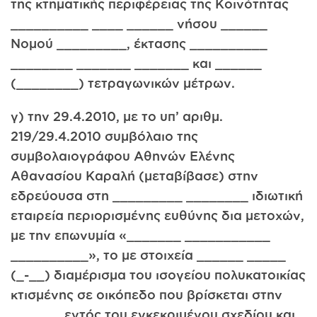
της κτηματικής περιφέρειας της Κοινότητας
__________ ____ ______ νήσου ______
Νομού _________, έκτασης __________
________ _______ _______ και ______
(________) τετραγωνικών μέτρων.
γ) την 29.4.2010, με το υπ’ αριθμ.
219/29.4.2010 συμβόλαιο της
συμβολαιογράφου Αθηνών Ελένης
Αθανασίου Καραλή (μεταβίβασε) στην
εδρεύουσα στη _________ ________ ιδιωτική
εταιρεία περιορισμένης ευθύνης δια μετοχών,
με την επωνυμία «_______ ___________
__________», το με στοιχεία ______ _____
(_-__) διαμέρισμα του ισογείου πολυκατοικίας
κτισμένης σε οικόπεδο που βρίσκεται στην
______, εντός του εγκεκριμένου σχεδίου και