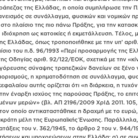
Τράπεζας της Ελλάδας, η οποία συμπλήρωσε την Π
δανεισμός σε συνάλλαγμα, φυσικών και νομικών πρ
 στο πλαίσιο της πιο πάνω Πράξης, για την κατασ
ιδιόχρηση ως κατοικίες ή εκμετάλλευση. Τέλος, με
ης Ελλάδας, όπως τροποποιήθηκε με την υπ’ αριθ.
λαίσιο του π.δ. 96/1993 «Περί προσαρμογής της Ελ
της Οδηγίας αριθ. 92/122/ΕΟΚ, σχετικά με την «κ
γόρευσης σύναψης τραπεζικών δανείων σε ξένο ν
ριορισμούς, η χρηματοδότηση σε συνάλλαγμα, φυ
εφαλαίου αυτής ορίζεται ότι «η διάρκεια, η τυχ
ην έναρξη ισχύος της παρούσας Πράξης, το επιτόκ
ένων μερών» (βλ. ΑΠ 2196/2009 ΧρΙΔ 2011. 105
ον οποίο αντικαταστάθηκε η δραχμή με το ευρώ, 
 κράτη μέλη της Ευρωπαϊκής Ένωσης. Παράλληλα,
ιατάξεις του ν. 362/1945, το άρθρο 2 του ν. 944/
τήσεων και υποχρεώσεων στην Ελλάδα: α) σε συ