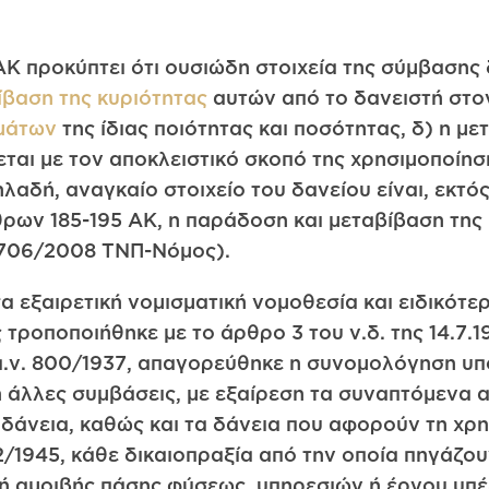
ΑΚ προκύπτει ότι ουσιώδη στοιχεία της σύμβασης 
ίβαση της κυριότητας
αυτών από το δανειστή στο
μάτων
της ίδιας ποιότητας και ποσότητας, δ) η μ
αι με τον αποκλειστικό σκοπό της χρησιμοποίηση
λαδή, αναγκαίο στοιχείο του δανείου είναι, εκτό
ρων 185-195 ΑΚ, η παράδοση και μεταβίβαση της
3706/2008 ΤΝΠ-Νόμος).
σα εξαιρετική νομισματική νομοθεσία και ειδικότ
ς τροποποιήθηκε με το άρθρο 3 του ν.δ. της 14.7.
 α.ν. 800/1937, απαγορεύθηκε η συνομολόγηση υ
 άλλες συμβάσεις, με εξαίρεση τα συναπτόμενα α
δάνεια, καθώς και τα δάνεια που αφορούν τη χρ
2/1945, κάθε δικαιοπραξία από την οποία πηγάζου
ή αμοιβής πάσης φύσεως, υπηρεσιών ή έργου υπ