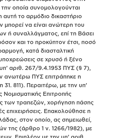
ε την οποία συνομολογούνται
η αυτή το αρμόδιο δικαστήριο
ν μπορεί να είναι ανώτερη του
ν ή συναλλάγματος, επί τη Βάσει
φόσον και το προκύπτον έτσι, ποσό
φαρμογή, κατά διασταλτική
 υποχρεώσεις σε χρυσό ή ξένο
π’ αριθ. 267/9.4.1953 ΠΥΣ (§ 7),
την ανωτέρω ΠΥΣ επιτράπηκε η
1. 811). Περαιτέρω, με την υπ’
της Νομισματικής Επιτροπής
υς των τραπεζών, χορήγηση πάσης
ς επιχειρήσεις. Επακολούθησε η
λάδας, στον οποίο, ας σημειωθεί,
ν της (άρθρο 1 ν. 1266/1982), με
εων. Επιπλέον με την υπ’ αριθ.