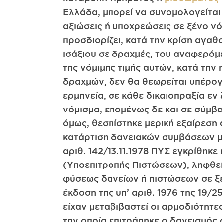
Ελλάδα, μπορεί να συνομολογείται 
αξιώσεις ή υποχρεώσεις σε ξένο νό
προσδιορίζει, κατά την κρίση αγαθ
ισάξιου σε δραχμές, του αναφερόμ
της νόμιμης τιμής αυτών, κατά την
δραχμών, δεν θα θεωρείται υπέρογκ
ερμηνεία, σε κάθε δικαιοπραξία εν
νόμισμα, επομένως δε και σε σύμβασ
όμως, θεσπίστηκε μερική εξαίρεση
κατάρτιση δανειακών συμβάσεων με
αριθ. 142/13.11.1978 ΠΥΣ εγκρίθηκε
(Υποεπιτροπής Πιστώσεων), ληφθεί
φύσεως δανείων ή πιστώσεων σε ξέ
έκδοση της υπ’ αριθ. 1976 της 19/2
είχαν μεταβιβαστεί οι αρμοδιότητε
την οποία επιτράπηκε ο δανεισμός 