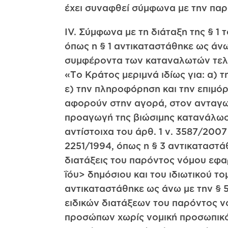
έχει συναφθεί σύμφωνα με την παρ
ΙV. Σύμφωνα με τη διάταξη της § 1 του άρθρου 1 του ν. 2251/1994 «περί προστασίας των καταναλωτών» (ΦΕΚ Α 191), όπως η § 1 αντικαταστάθηκε ως άνω με την § 1 άρθρο 1 του ν. 3587/2007 [ΦΕΚ Α 152/10.7.2007]: «Τα δικαιώματα και τα συμφέροντα των καταναλωτών τελούν υπό την προστασία του Κράτους». Κατά δε την § 2 του ίδιου ως άνω άρθρου «Το Κράτος μεριμνά ιδίως για: α) την υγεία και την ασφάλεια των καταναλωτών, β) τα οικονομικά τους συμφέροντα,… ε) την πληροφόρηση και την επιμόρφωση τους, ιδιαίτερα των ευπρόσβλητων ομάδων καταναλωτών σε θέματα που αφορούν στην αγορά, στον ανταγωνισμό, στον καταναλωτή, στην προστασία του φυσικού περιβάλλοντος και στην προαγωγή της βιώσιμης κατανάλωσης (όπως η πρώτη φράση και η περ. ε’ της § 2 αντικαταστάθηκε με τις §§ 2 και 3 αντίστοιχα του άρθ. 1 ν. 3587/2007 [ΦΕΚ Α 152/10.7.2007]). Περαιτέρω κατά την § 3 του ίδιου ως άνω άρθρου 1 του ν. 2251/1994, όπως η § 3 αντικαταστάθηκε ως άνω με την § 4 του άρθρου 1 του ν. 3587/2007 [ΦΕΚ A 152/10.7.2007] «οι διατάξεις του παρόντος νόμου εφαρμόζονται σε κάθε προμηθευτή, φυσικό ή νομικό πρόσωπο, οποιοσδήποτε μορφής, ΐόυ> δημόσιου και του ιδιωτικού τομέα». Κατά δε τη διάταξη της § 4 του άρθρου 1 του ν. 2251/1994, όπως η § 4 αντικαταστάθηκε ως άνω με την § 5 του άρθρου 1 του ν. 3587/2007 [ΦΕΚ A 152/10.7.2007] «Με την επιφύλαξη των ειδικών διατάξεων του παρόντος νόμου νοούνται: α) Καταναλωτής, κάθε φυσικό ή νομικό πρόσωπο ή ενώσεις προσώπων χωρίς νομική προσωπικότητα για τα οποία προορίζονται τα προϊόντα ή οι υπηρεσίες που προσφέρονται στην αγορά και τα οποία κάνουν χρήση των προϊόντων ή των υπηρεσιών αυτών, εφόσον αποτελούν τον τελικό αποδέκτη τους. Καταναλωτής είναι και: αα) κάθε αποδέκτης διαφημιστικού μηνύματος, ββ) κάθε φυσικό ή νομικό πρόσωπο που εγγυάται υπέρ καταναλωτή, εφόσον δεν ενεργεί στο πλαίσιο της επαγγελματικής ή επιχειρηματικής δραστηριότητας του. β) Προμηθευτής, κάθε φυσικό ή νομικό πρόσωπο το οποίο, κατά την άσκηση της επαγγελματικής ή επιχειρηματικής δραστηριότητας του, προμηθεύει προϊόντα ή παρέχει υπηρεσίες στον καταναλωτή. Προμηθευτής νοείται και ο διαφημιζόμενος». Εξάλλου, οι συνήθεις τραπεζικές υπηρεσίες, μεταξύ των οποίων και η χορήγηση δανείων και πιστώσεων, απευθύνονται πάντοτε στον τελικό τους αποδέκτη, διότι αναλώνονται με τη χρήση τους, αποκλείοντας το στάδιο της περαιτέρω μεταβίβασης τους. Υπό την εκδοχή αυτή, οι ως άνω τραπεζικές υπηρεσίες είναι παροχές προς τελικούς αποδέκτες. Έτσι υπάγονται στην προστασία του ν. 2251/1994 οι τραπεζικές υπηρεσίες, που από τη φύση τους απευθύνονται σε ιδιώτες πελάτες για την εξυπηρέτηση προσωπικών τους αναγκών (ΟλΑΠ 13/2015). Περαιτέρω, κατά τη διάταξη του άρθρου 2 «Όροι που έχουν διατυπωθεί εκ των προτέρων για μελλοντικές συμβάσεις (γενικοί όροι των συναλλαγών), δεν δεσμεύουν τον καταναλωτή, εάν κατά την κατάρτιση της σύμβασης τους αγνοούσε ανυπαιτίως, όπως, ιδίως, όταν ο προμηθευτής δεν του υπέδειξε την ύπαρξη τους ή του στέρησε τη δυνατότητα να λάβει πραγματική γνώση του περιεχομένου τους (§ 1). Οι γενικοί όροι συμβάσεων και παρεπόμενων συμφωνιών που καταρτίζονται στην Ελ