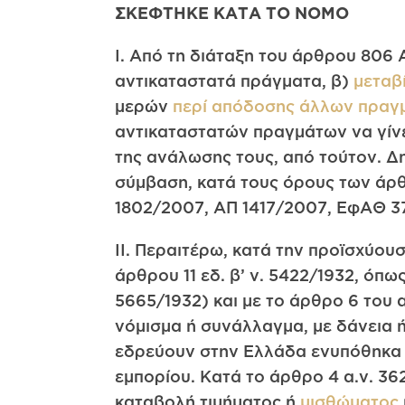
ΣΚΕΦΤΗΚΕ ΚΑΤΑ ΤΟ ΝΟΜΟ
Ι. Από τη διάταξη του άρθρου 806 
αντικαταστατά πράγματα, β)
μεταβ
μερών
περί απόδοσης άλλων πραγ
αντικαταστατών πραγμάτων να γίνετ
της ανάλωσης τους, από τούτον. Δη
σύμβαση, κατά τους όρους των άρθ
1802/2007, ΑΠ 1417/2007, ΕφΑΘ 
ΙΙ. Περαιτέρω, κατά την προϊσχύου
άρθρου 11 εδ. β’ ν. 5422/1932, όπω
5665/1932) και με το άρθρο 6 του
νόμισμα ή συνάλλαγμα, με δάνεια ή
εδρεύουν στην Ελλάδα ενυπόθηκα 
εμπορίου. Κατά το άρθρο 4 α.ν. 36
καταβολή τιμήματος ή
μισθώματος