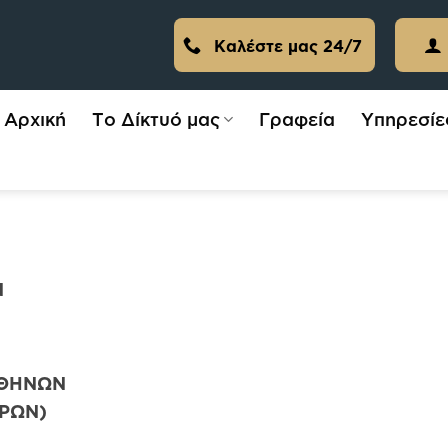
Καλέστε μας 24/7
Αρχική
Το Δίκτυό μας
Γραφεία
Υπηρεσίε
Ν
ΑΘΗΝΩΝ
ΤΡΩΝ)