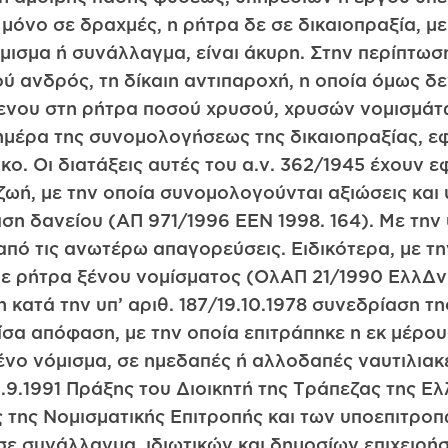
μόνο σε δραχμές, η ρήτρα δε σε δικαιοπραξία, μ
μισμα ή συνάλλαγμα, είναι άκυρη. Στην περίπτωσ
ού ανδρός, τη δίκαιη αντιπαροχή, η οποία όμως δε
ενου στη ρήτρα ποσού χρυσού, χρυσών νομισμάτω
 ημέρα της συνομολογήσεως της δικαιοπραξίας, ε
ο. Οι διατάξεις αυτές του α.ν. 362/1945 έχουν ε
 ζωή, με την οποία συνομολογούνται αξιώσεις και
η δανείου (ΑΠ 971/1996 ΕΕΝ 1998. 164). Με την υ
 από τις ανωτέρω απαγορεύσεις. Ειδικότερα, με 
 ρήτρα ξένου νομίσματος (ΟλΑΠ 21/1990 ΕλλΔνη 3
 η κατά την υπ’ αριθ. 187/19.10.1978 συνεδρίαση 
σα απόφαση, με την οποία επιτράπηκε η εκ μέρο
νο νόμισμα, σε ημεδαπές ή αλλοδαπές ναυτιλιακέ
5.9.1991 Πράξης του Διοικητή της Τράπεζας της Ελ
ς της Νομισματικής Επιτροπής και των υποεπιτροπώ
σε συνάλλαγμα, ιδιωτικών και δημοσίων επιχειρήσ