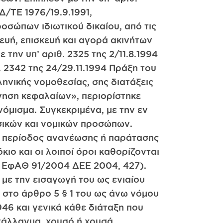
Δ/ΤΕ 1976/19.9.1991,
οσώπων ιδιωτικού δικαίου, από τις
κευή, επισκευή και αγορά ακινήτων
 την υπ’ αριθ. 2325 της 2/11.8.1994
 2342 της 24/29.11.1994 Πράξη του
ληνικής νομοθεσίας, σης διατάξεις
ίνηση κεφαλαίων», περιορίστηκε
όμισμα. Συγκεκριμένα, με την εν
σικών και νομικών προσώπων.
όν περίοδος ανανέωσης ή παράτασης
ιο και οι λοιποί όροι καθορίζονται
, ΕφΑΘ 91/2004 ΔΕΕ 2004, 427).
με την εισαγωγή του ως ενιαίου
 στο άρθρο 5 § 1 του ως άνω νόμου
1946 και γενικά κάθε διάταξη που
νάλλαγμα, χρυσό ή χρυσά