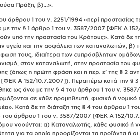
ούσα Πράξη, β)…».
λάδα διατυπώνονται γραπτώς στην ελληνική γλώσσα, κατά τρόπο σαφή, συγκεκριμένο και εύληπτο, ώστε ο καταναλωτής να μπορεί να αντιληφθεί πλήρως το νόημα τους και εκτυπώνονται με ευανάγνωστους χαρακτήρες σε εμφανές μέρος του εγγράφου της σύμβασης. Οι γενικοί όροι των διεθνών συναλλαγών που εφαρμόζονται στην ελληνική αγορά αποτυπώνονται υποχρεωτικά και στην ελληνική γλώσσα (§ 2). Όροι που συμφωνήθηκαν μετά από ατομική διαπραγμάτευση μεταξύ των συμβαλλόμενων μερών (ειδικοί όροι) υπερισχύουν των αντίστοιχων γενικών όρων (§ 3). Κατά την ερμηνεία των γενικών όρων συναλλαγών λαμβάνεται υπόψη η ανάγκη προστασίας των καταναλωτών. Γενικοί όροι συναλλαγών που διατυπώθηκαν μονομερώς από τον προμηθευτή ή από τρίτον για λογαριασμό του, σε περίπτωση αμφιβολίας ερμηνεύονται υπέρ του καταναλωτή (§ 4). Ειδικώς, όταν ελέγχεται το περιεχόμενο γενικού όρου συναλλαγών κατά την εφαρμογή των παραγράφων 16α και 2 και 3 των άρθρων 10 και 13α αντίστοιχα, επιλέγεται η δυσμενέστερη για τον καταναλωτή ερμηνευτική εκδοχή, εφόσον οδηγεί σε απαγόρευση διατύπωσης και χρήσης του σχετικού όρου (§ 5 ως οι §§ 1-5 αντικαταστάθηκαν ως άνω με την § 1 άρθ. 2 ν. 3587/2007 [ΦΕΚ A 152/10.72007]). Γενικοί όροι συναλλαγών που έχουν ως αποτέλεσμα τη σημαντική διατάραξη της ισορροπίας των δικαιωμάτων και υποχρεώσεων των συμβαλλομένων σε Βάρος του καταναλωτή απαγορεύονται και είναι άκυροι. Ο καταχρηστικός χαρακτήρας γενικού όρου ενσωματωμένου σε σύμβαση κρίνεται αφού ληφθούν υπόψη η φύση των αγαθών ή υπηρεσιών που αφορά η σύμβαση, ο σκοπός της, το σύνολο των ειδικών συνθηκών κατά τη σύναψη της και όλες οι υπόλοιπες ρήτρες της σύμβασης ή άλλης σύμβασης από την οποία αυτή εξαρτάται (§ 6 ως το πρώτο εδάφιο της § όπως αυτή είχε αντικατασταθεί με την § 24 του άρθρου 10 του ν. 2741/1999 [ΦΕΚ A 1959] αντικαταστάθηκε με την § 2 του άρθρου 2 του ν. 3587/2007 [ΦΕΚ A 152/10.72007]). Σε κάθε περίπτωση, καταχρηστικοί είναι ιδίως οι όροι που: α)… ια) χωρίς σπουδαίο λόγο αφήνουν το τίμημα αόριστο και δεν επιτρέπουν τον προσδιορισμό του με κριτήρια ειδικά καθορισμένα στη σύμβαση και εύλογα για τον καταναλωτή». Ο ν. 2251/1994 αποτελεί ενσωμάτωση στο Εθνικό δίκαιο της Οδηγίας 93/13/ΕΟΚ του Συμβουλίου της 5.4.1993, «σχετικά με τις καταχρηστικές ρήτρες των συμβάσεων που συνάπτονται με καταναλωτές» στην § 1 του άρθρου 3 της οποίας ορίζεται ότι «ρήτρα σύμβασης που δεν αποτέλεσε αντικείμενο ατομικής διαπραγμάτευσης, θεωρείται καταχρηστική όταν παρά την απαίτηση καλής πίστης, δημιουργεί σε βάρος του καταναλωτή σημαντική ανισορροπία ανάμεσα στα δικαιώματα και στις υποχρεώσεις των μερών τα απορρέοντα από τη σύμβαση», ενώ κατά τη διάταξη του άρθρου 8 της ίδιας παραπάνω οδηγίας «τα κράτη-μέλη μπορούν να θεσπίζουν ή διατηρούν στον τομέα που διέπεται από την παρούσα οδηγία, αυστηρότερες διατάξεις, σύμφωνες προς τη συνθήκη για να εξασφαλίζεται μεγαλύτερη προστασία του καταναλωτή». Με τους Γενικούς Όρους των Συναλλαγών (ΓΟΣ) είτε επιχειρείται απόκλιση από ρυθμίσεις του ενδοτικού δικαίου, είτε ρυθμίζονται πρόσθετα στοιχεία που δεν αντιμετωπίζονται από διατάξεις ενδοτικού δικαίου. Οι ρυθμίσεις αυτές αποτελούν εξειδίκευση του Βασικού κανόνα της διάταξης του άρθρου 281ΑΚ για την απαγόρευση καταχρηστικής άσκησης ενός δικαιώματος ή χρήσης ενός θεσμού (της συμβατικής ελευθερίας). Ενόψει τούτου, οι άνω διατάξεις ενσωματώνουν κατ’ ανάγκην και το πνεύμα του άρθρου 19 ΕισΝΑΚ, που ορίζει ότι η διάταξη του άρθρου 281 ΑΚ εφαρμόζεται και σε γεγονότα και σχέσεις προγενέστερες από την εισαγωγή του ΑΚ. Με Βάση την συναγόμενη από τη διάταξη αυτή γενική αρχή διαχρονικού δικαίου, προκύπτει, ότι η καταχτητικότατα ενός ΓΟΣ, επί ατομικών διαφορών, κρίνεται σύμφωνα με το ισχύον δίκαιο, όχι κατά το χρόνο της αρχικής διατύπωσης του ή της κατάρτισης της συγκεκριμένης σύμβασης, αλλά κατά το χρόνο που, κατά τη διάρκεια της σύμβασης, ανακύπτει το πρόβλημα, το οποίο οδηγεί στη χρήση (επίκληση) αυτού από τον προμηθευτή (ΟλΑΠ 13/2015, ΟλΑΠ 15/2007). Με τους ΓΟΣ δεν απαγορεύεται η απόκλιση από οποιαδήποτε διάταξη ενδοτικού δικαίου, αλλά μόνο από εκείνες που φέρουν «καθοδηγητικό» χαρακτήρα, ή σε περίπτωση άτυπων συναλλακτικών μορφών, από τα ουσιώδη, για την επίτευξη του σκοπού και τη διατήρηση της φύσεως της σύμβασης, δικαιώματα και υποχρεώσεις των μερών, που απηχούν πράγματι δικαιολογημένες προσδοκίες το