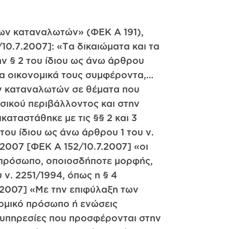
υ πελάτη για το συγκεκριμένο είδος συναλλαγής. Καταχρηστικός και συνεπώς άκυρος είναι κάθε ΓΟΣ, ο οποίος, χωρίς επαρκή και εύλογη αιτία αποκλίνει από ουσιώδεις και Βασικές αξιολογήσεις του ενδοτικού δικαίου, δηλαδή από τις τυπικές και συναλλακτικά δικαιολογημένες προσδοκίες του πελάτη. Η καθοδηγητική λειτουργία του ενδοτικού δικαίου διαταράσσεται, όταν με το περιεχόμενο του ΓΟΣ αλλάζει η εικόνα που έχει διαμορφωθεί, με Βάση τους κανόνες του ενδοτικού δικαίου, για τη συγκεκριμένη συμβατική μορφή. Επίσης ελέγχεται για καταχτητικότατα η ρύθμιση ΓΟΣ με τον οποίο επέρχεται περιορισμός θεμελιωδών δικαιωμάτων και υποχρεώσεων που προκύπτουν από τη φύση της σύμβασης, κατά τέτοιο τρόπο, ώστε να απειλείται ματαίωση του σκοπού της. Βέβαια το άρθρο 2 5 6 ν. 2251/1994 στην αρχική του διατύπωση χρησιμοποιούσε τον όρο «υπέρμετρη διατάραξη της ισορροπίας των δικαιωμάτων και υποχρεώσεων των συμβαλλόμενων», πράγμα που όχι μόνο περιόριζε σημαντικά τον έλεγχο του περιεχομένου των ΓΟΣ, αλλά και δεν σύμφωνος με τη διαλπφθείσα, διατύπωση του άρθρου 3 § 1 της Οδηγίας, η οποία ομιλεί για «σημαντική ανισορροπία ανάμεσα στα δικαιώματα και τις υποχρεώσεις των μερών». Η ανάγκη σύμφωνης με την Οδηγία ερμηνείας του εθνικού δικαίου επιβάλλει όπως ο όρος «υπέρμετρη διατάραξη» ερμηνευθεί συσταλτικά ως ουσιώδης ή σημαντική μόνο διατάραξη, που φανερά διαφέρει από την υπέρμετρη διατάραξη, που φανερά διαφέρει από την υπέρμετρη διατάραξη και δεν αποτελεί λεκτικά ισοδύναμη έκφραση της προηγουμένης διατύπωσης του ν. 2251/1994. Για τους ίδιους παραπάνω λόγους, δηλαδή προς το σκοπό ερμηνείας του εθνικού δικαίου σύμφωνης με τη διαληφθείσα, η παραπάνω ερμηνεία πρέπει να συνεχισθεί και σήμερα, μετά την απάλειψη του όρου «υπέρμετρη» με το άρθρο 10 § 24 του ν. 2741/1999. Έτσι μετά την τελευταία αυτή τροποποίηση, η διάταξη της § 6 του άρθρου 2 του ν. 2251/1994, με τη νέα διατύπωση της, πρέπει να ερμηνεύεται μέσω τελεολογικής συστολής του γράμματος της προς την κατεύθυνση της «ουσιώδους διατάραξης» της συμβατικής ισορροπίας. Αυτή ταυτίζεται με κάθε απόκλιση από καθοδηγητικού και μόνο χαρακτήρα διατάξεις του ενδοτικού δικαίου, ή από τις ρυθμίσεις εκείνες που είναι αναγκαίες για την επίτευξη του σκοπού και τη διατήρηση της φύσης της σύμβασης, με Βάση το ενδιάμεσο πρότυπο του συνήθως απρόσεκτου μεν, ως προς την ενημέρωση του, αλλά διαθέτοντος τη μέση αντίληψη κατά το σχηματισμό της δικαιοπρακτικής του απόφασης καταναλωτή του συγκεκριμένου είδους αγαθών ή υπηρεσιών. Έτσι κατά τη διαδικασία προς διαπίστωση της καταχρηστικότητας ΓΟΣ, πρέπει να ερευνάται, αν υπάρχει τυπική διατάραξη, ως απόκλιση από τη συνηθισμένη ρύθμιση και στη συνέχεια να ερευνάται ο Βαθμός έντασης της απόκλισης αυτή