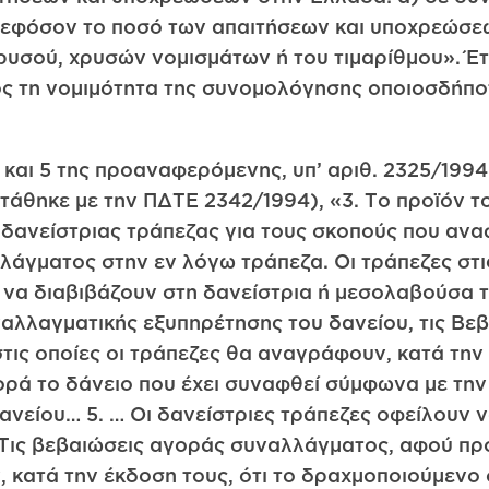
, εφόσον το ποσό των απαιτήσεων και υποχρεώσε
ρυσού, χρυσών νομισμάτων ή του τιμαρίθμου». Έτ
ος τη νομιμότητα της συνομολόγησης οποιοσδήπο
 3 και 5 της προαναφερόμενης, υπ’ αριθ. 2325/199
τάθηκε με την ΠΔΤΕ 2342/1994), «3. Το προϊόν το
 δανείστριας τράπεζας για τους σκοπούς που αν
λάγματος στην εν λόγω τράπεζα. Οι τράπεζες στι
να διαβιβάζουν στη δανείστρια ή μεσολαβούσα τρ
υναλλαγματικής εξυπηρέτησης του δανείου, τις Β
ς οποίες οι τράπεζες θα αναγράφουν, κατά την έ
ά το δάνειο που έχει συναφθεί σύμφωνα με την
νείου… 5. … Οι δανείστριες τράπεζες οφείλουν ν
) Τις βεβαιώσεις αγοράς συναλλάγματος, αφού π
, κατά την έκδοση τους, ότι το δραχμοποιούμεν