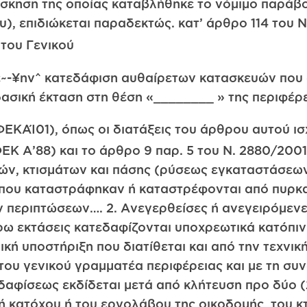
 άσκηση της οποίας καταβλήθηκε το νόμιμο παράβολ
), επιδιώκεται παραδεκτώς. κατ’ άρθρο 114 του 
του Γενικού
ε~-¥ην^ κατεδάφιση αυθαίρετων κατασκευών που 
δασική έκταση στη θέση «________ » της περιφέρ
ΦΕΚΑΊ01), όπως οι διατάξεις του άρθρου αυτού ι
ΦΕΚ Α’88) και το άρθρο 9 παρ. 5 του Ν. 2880/200
ν, κτισμάτων και πάσης (ρύσεως εγκαταστάσεων
ου καταστράφηκαν ή καταστρέφονται από πυρκαγ
 περιπτώσεων…. 2. Ανεγερθείσες ή ανεγειρόμενες
ω εκτάσεις κατεδαφίζονται υποχρεωτικά κατόπιν
ική υποστήριξη που διατίθεται και από την τεχνι
του γενικού γραμματέα περιφέρειας και με τη συ
εδαφίσεως εκδίδεται μετά από κλήτευση προ δύο 
ή κατόχου ή του εργολάβου της οικοδομής, του κ