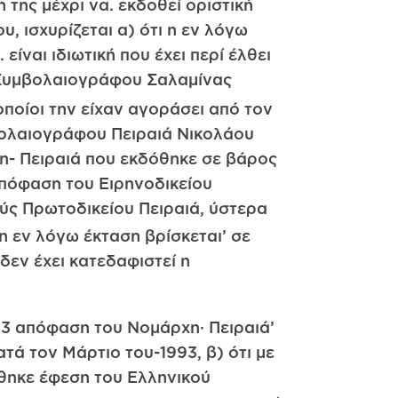
η της μέχρι να. εκδοθεί οριστική
 ισχυρίζεται α) ότι η εν λόγω
είναι ιδιωτική που έχει περί έλθει
ης Συμβολαιογράφου Σαλαμίνας
ποίοι την είχαν αγοράσει από τον
βολαιογράφου Πειραιά Νικολάου
χη- Πειραιά που εκδόθηκε σε βάρος
απόφαση του Ειρηνοδικείου
ύς Πρωτοδικείου Πειραιά, ύστερα
η εν λόγω έκταση βρίσκεται’ σε
δεν έχει κατεδαφιστεί η
93 απόφαση του Νομάρχη· Πειραιά’
ά τον Μάρτιο του-1993, β) ότι με
θηκε έφεση του Ελληνικού