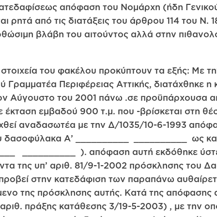
κατεδαφίσεως απόφαση του Νομάρχη (ήδη Γενικού
αι ρητά από τις διατάξεις του άρθρου 114 του N. 
ώσιμη βλάβη του αιτούντος αλλά στην πιθανολό
στοιχεία του φακέλου προκύπτουν τα εξής: Με τη
ύ Γραμματέα Περιφέρειας Αττικής, διατάχθηκε η 
τον Αύγουστο του 2001 πάνω .σε προϋπάρχουσα 
 έκταση εμβαδού 900 τ.μ. που -βρίσκεται στη θέ
υχθεί αναδασωτέα με την Δ/1035/10-6-1993 απόφα
ου δασοφύλακα Α’ __________ __________ ως και
__ __________ ). απόφαση αυτή εκδόθηκε ύστε
ντα της υπ’ αριθ. 81/9-1-2002 πρόσκλησης του Δ
 προβεί στην κατεδάφιση των παραπάνω αυθαίρετ
μενο της πρόσκλησης αυτής. Κατά της απόφασης 
ριθ. πράξης κατάθεσης 3/19-5-2003) , με την οπ