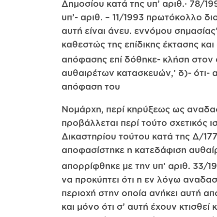
Δημοσίου κατά της υπ’ αριθ.· 78/1
υπ’- αριθ. – 11/1993 πρωτόκολλο δ
αυτή είναι άνευ. εννόμου σημασίας’
καθεστώς της επίδικης έκτασης και 
απόφασης επί δόθηκε- κλήση στον 
αυθαιρέτων κατασκευών,’ δ)- ότι- α
απόφαση του
Νομάρχη, περί κηρύξεως ως αναδασ
προβάλλεται περί τούτο σχετικός ι
Δικαστηρίου τούτου κατά της Δ/177
αποφασίστηκε η κατεδάφιση αυθαίρ
απορρίφθηκε με την υπ’ αριθ. 33/19
να προκύπτει ότι η εν λόγω αναδα
περιοχή στην οποία ανήκει αυτή α
και μόνο ότι σ’ αυτή έχουν κτισθεί