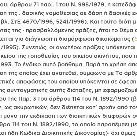
 του. άρθρου 71 παρ.. 1 του Ν. 998/1979, η κατεδ
ση της . δασικής νομοθεσίας σε δάση ή δασικές 
βλ. ΣτΕ 4670/1996, 5241/1996). Και τούτο διότι μ
ητας της · προσβαλλόμενης πράξης, ήτοι το θέμα
κειται για διάγνωση ή διαμόρφωση δικαιώματος (
2/1995). Συνεπώς, οι ανωτέρω πράξεις υπόκειντα
είου της τοποθεσίας του οικείου ακινήτου, που 
5/1993. To ένδικo αυτό βοήθημα, Παρά τη χρήση 
ση της οποίας έχει ανατεθεί, σύμφωνα με Το άρθ
τικές αποφάσεις του οποίου υπόκεινται σε έφεση
της συνταγματικής αυτής διάταξης, μη εφαρμοζομ
υ της Παρ. 3 του άρθρου 114 του Ν. 1892/1990 (β
ως ακυρωτικών, δεν διέπεται κατ’ αρχήν από τον
 μόνο την εκδίκαση των διοικητικών διαφορών ου
θρο 114 του N. 1892/1990, το οποίο παραπέμπει 
και ήδη Κώδικα Διοικητικής Δικονομίας)· όχι όμω