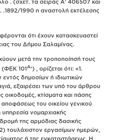
ο . (σχετ. τα σειράς Α’ 406507 και
Ν. .1892/1990 η αναστολή εκτέλεσης
φέρονται ότι έχουν κατασκευαστεί
ειας του Δήμου Σαλαμίνας.
σχύουν μετά την τροποποίησή τους
Α
1 (ΦΕΚ 101
‘) , ορίζεται ότι: «1.
 εντός δημοσίων ή ιδιωτικών
ιά, εξαιρέσει των υπό του άρθρου
 οικοδομές, κτίσματα και πάσης
 αποφάσεως του οικείου γενικού
κή υπηρεσία νομαρχιακής
νδρομή της αρμόδιας δασικής
(2) τουλάχιστον εργασίμων ημερών,
τίσματος ή της εγκαταστάσεως. Η