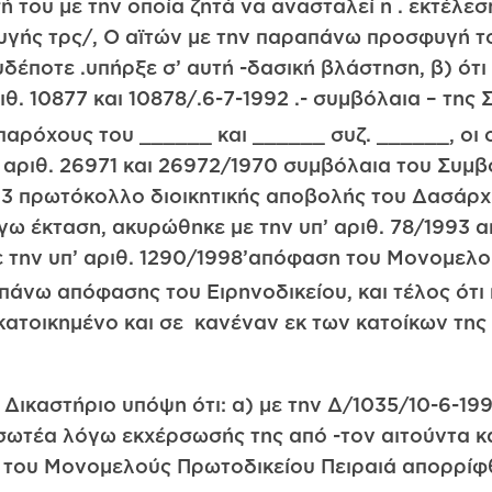
ή του με την οποία ζητά να ανασταλεί η . εκτέλεσ
ής τρς/, Ο αϊτών με την παραπάνω προσφυγή του,
έποτε .υπήρξε σ’ αυτή -δασική βλάστηση, β) ότι . 
ιθ. 10877 και 10878/.6-7-1992 .- συμβόλαια – τ
αρόχους του ______ και ______ συζ. ______, oι ο
 αριθ. 26971 και 26972/1970 συμβόλαια του Συμ
1993 πρωτόκολλο διοικητικής αποβολής του Δασάρ
γω έκταση, ακυρώθηκε με την υπ’ αριθ. 78/1993 
ε την υπ’ αριθ. 1290/1998’απόφαση του Μονομελο
άνω απόφασης του Ειρηνοδικείου, και τέλος ότι 
 κατοικημένο και σε κανέναν εκ των κατοίκων της 
Δικαστήριο υπόψη ότι: α) με την Δ/1035/10-6-19
ωτέα λόγω εκχέρσωσής της από -τον αιτούντα κατ
η του Μονομελούς Πρωτοδικείου Πειραιά απορρίφ