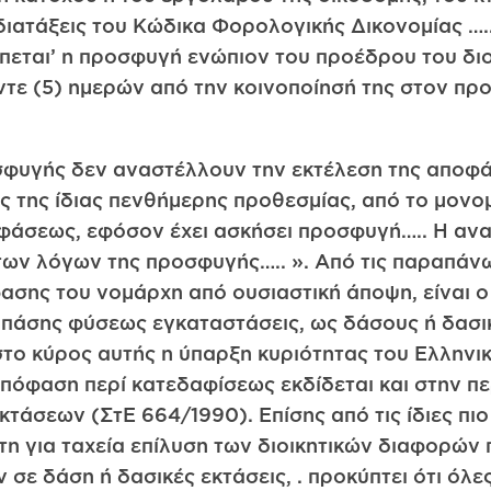
 διατάξεις του Κώδικα Φορολογικής Δικονομίας …
πεται’ η προσφυγή ενώπιον του προέδρου του διο
έντε (5) ημερών από την κοινοποίησή της στον π
οσφυγής δεν αναστέλλουν την εκτέλεση της αποφ
ς της ίδιας πενθήμερης προθεσμίας, από το μονομ
φάσεως, εφόσον έχει ασκήσει προσφυγή….. Η ανα
των λόγων της προσφυγής….. ». Από τις παραπάνω
ασης του νομάρχη από ουσιαστική άποψη, είναι ο
 πάσης φύσεως εγκαταστάσεις, ως δάσους ή δασι
το κύρος αυτής η ύπαρξη κυριότητας του Ελληνικ
απόφαση περί κατεδαφίσεως εκδίδεται και στην π
τάσεων (ΣτΕ 664/1990). Επίσης από τις ίδιες πιο
η για ταχεία επίλυση των διοικητικών διαφορών
 δάση ή δασικές εκτάσεις, . προκύπτει ότι όλες ο