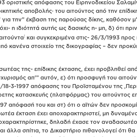
993 οριστικής απόφασης του Ειρηνοδικείου Σαλαμί
ιοικητικής αποβολής· του αιτούντος από την επίδ
 για την” έκβαση της παρούσας δίκης, καθόσον μ’·
όχι- η ιδιότητά αυτής ως δασικής η- μη, δ) ότι π
:
αιτούντα
και συγκεκριμένα στις- 26/3/1993 προς
πό κανένα στοιχείο της δικογραφίας – δεν προκύπτ
ωτέας της- επίδικης έκτασης, έχει προβληθεί απ
σχυρισμός απ'” αυτόν, ε) ότι προσφυγή του αιτο
/18-3-1997 απόφασης του Προϊσταμένου της ,Περιφ
ετης κατασκευής (πλατφόρμας) του αιτούντος επ
97 απόφασή του και στ) ότι ο αϊτών δεν προσκομί
σωτέα έκταση έχει αποχαρακτηριστεί, μη δυναμέν
ποχαρακτηρίστηκε, δηλαδή έχασε τον αναδασωτέο
 και άλλα σπίτια, το Δικαστήριο πιθανολογεί ότι θ