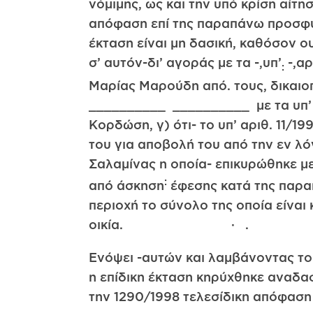
νόμιμης, ως και την υπό κρίση αίτησ
απόφαση επί της παραπάνω προσφυγ
έκταση είναι μη δασική, καθόσον ουδ
σ’ αυτόν-δι’ αγοράς με τα -,υπ’
-,αρ
:
Μαρίας Μαρούδη από. τους, δικαιοπ
__________ __________ με τα υπ’
Κορδώση, γ) ότι- το υπ’ αριθ. 11/
του για αποβολή του από την εν λό
Σαλαμίνας η οποία- επικυρώθηκε μ
:
από άσκηση
έφεσης κατά της παραπ
περιοχή το σύνολο της οποία είναι
οικία. · .
Ενόψει -αυτών και λαμβάνοντας το 
η επίδικη έκταση κηρύχθηκε αναδασ
την 1290/1998 τελεσίδικη απόφασ