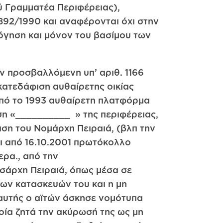
 Γραμματέα Περιφέρειας),
1892/1990 και αναφέρονται όχι στην
γηση και μόνον του βασίμου των
ν προσβαλλόμενη υπ’ αριθ. 1166
κατεδάφιση αυθαίρετης οικίας
από το 1993 αυθαίρετη πλατφόρμα
ση «__________ » της περιφέρειας,
ση του Νομάρχη Πειραιά, (βλπ την
 από 16.10.2001 πρωτόκολλο
ρα., από την
ασάρχη Πειραιά, όπως μέσα σε
ων κατασκευών του και η μη
αυτής ο αϊτών άσκησε νομότυπα
οία ζητά την ακύρωσή της ως μη