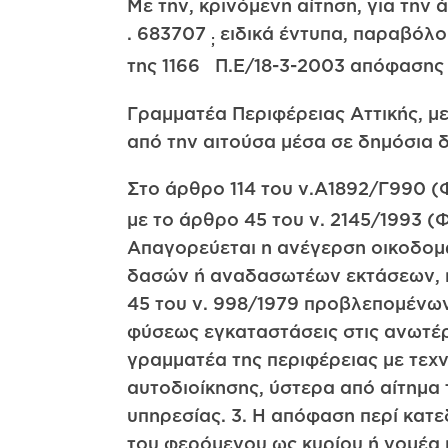
Με την, κρινόμενη αίτηση, για την
. 683707
ειδικά έντυπα, παραβόλου
;
της 1166 Π.Ε/18-3-2003 απόφασης 
Γραμματέα Περιφέρειας Αττικής, μ
από την αιτούσα μέσα σε δημόσια 
Στο άρθρο 114 του ν.Α1892/Γ990 (
με το άρθρο 45 του ν. 2145/1993 (
Απαγορεύεται η ανέγερση οικοδομώ
δασών ή αναδασωτέων εκτάσεων, π
45 του ν. 998/1979 προβλεπομένων
φύσεως εγκαταστάσεις στις ανωτέρ
γραμματέα της περιφέρειας με τεχν
αυτοδιοίκησης, ύστερα από αίτημα 
υπηρεσίας. 3. Η απόφαση περί κατ
του φερόμενου ως κυρίου ή νομέα 