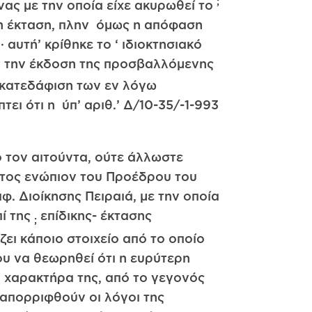
;
νας με την οποία είχε ακυρωθεί το
ικη έκταση, πλην όμως η απόφαση
 αυτή’ κρίθηκε το ‘ ιδιοκτησιακό
ριν την έκδοση της προσβαλλόμενης
 κατεδάφιση των εν λόγω
ει ότι η ύπ’ αριθ.’ Δ/10-35/-1-993
ό τον αιτούντα, ούτε άλλωστε
ύντος ενώπιον του Προέδρου του
. Διοίκησης Πειραιά, με την οποία
ί της
επίδικης- έκτασης
;
ζει κάποιο στοιχείο από το οποίο
ου να θεωρηθεί ότι η ευρύτερη
 χαρακτήρα της, από το γεγονός
α απορριφθούν οι λόγοι της