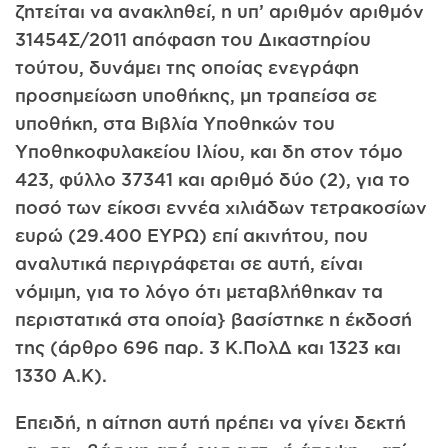
ζητείται να ανακληθεί, η υπ’ αριθμόν αριθμόν
31454Σ/2011 απόφαση του Δικαστηρίου
τούτου, δυνάμει της οποίας ενεγράφη
προσημείωση υποθήκης, μη τραπείσα σε
υποθήκη, στα Βιβλία Υποθηκών του
Υποθηκοφυλακείου Ιλίου, και δη στον τόμο
423, φύλλο 37341 και αριθμό δύο (2), για το
ποσό των είκοσι εννέα χιλιάδων τετρακοσίων
ευρώ (29.400 ΕΥΡΩ) επί ακινήτου, που
αναλυτικά περιγράφεται σε αυτή, είναι
νόμιμη, για το λόγο ότι μεταβλήθηκαν τα
περιστατικά στα οποία} βασίστηκε η έκδοσή
της (άρθρο 696 παρ. 3 Κ.ΠολΔ και 1323 και
1330 Α.Κ).
Επειδή, η αίτηση αυτή πρέπει να γίνει δεκτή