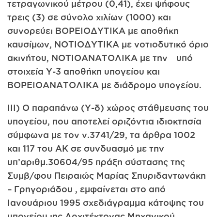
τετραγωνικού μέτρου (0,41), έχει ψήφους
τρεις (3) σε σύνολο χιλίων (1000) και
συνορεύει ΒΟΡΕΙΟΔΥΤΙΚΑ με αποθήκη
καυσίμων, ΝΟΤΙΟΔΥΤΙΚΑ με νοτιοδυτικό όριο
ακινήτου, ΝΟΤΙΟΑΝΑΤΟΛΙΚΑ με την υπό
στοιχεία Υ-3 αποθήκη υπογείου και
ΒΟΡΕΙΟΑΝΑΤΟΛΙΚΑ με διάδρομο υπογείου.
III) Ο παραπάνω (Υ-δ) χώρος στάθμευσης του
υπογείου, που αποτελεί οριζόντια ιδιοκτησία
σύμφωνα με τον ν.3741/29, τα άρθρα 1002
και 117 του ΑΚ σε συνδυασμό με την
υπ’αριθμ.30604/95 πράξη σύστασης της
Συμβ/φου Πειραιώς Μαρίας Σπυριδαντωνάκη
– Γρηγοριάδου , εμφαίνεται στο από
Ιανουάριου 1995 σχεδιάγραμμα κάτοψης του
υπογείου ιης Αρχιτέκτονας Μηχανικού