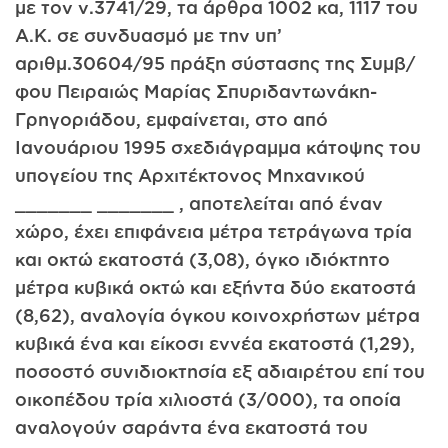
με τον ν.3741/29, τα άρθρα 1002 κα, 1117 του
Α.Κ. σε συνδυασμό με την υπ’
αριθμ.30604/95 πράξη σύστασης της Συμβ/
φου Πειραιώς Μαρίας Σπυριδαντωνάκη-
Γρηγοριάδου, εμφαίνεται, στο από
Ιανουάριου 1995 σχεδιάγραμμα κάτοψης του
υπογείου της Αρχιτέκτονος Μηχανικού
_______ _______ , αποτελείται από έναν
χώρο, έχει επιφάνεια μέτρα τετράγωνα τρία
και οκτώ εκατοστά (3,08), όγκο ιδιόκτητο
μέτρα κυβικά οκτώ και εξήντα δύο εκατοστά
(8,62), αναλογία όγκου κοινοχρήστων μέτρα
κυβικά ένα και είκοσι εννέα εκατοστά (1,29),
ποσοστό συνιδιοκτησία εξ αδιαιρέτου επί του
οικοπέδου τρία χιλιοστά (3/000), τα οποία
αναλογούν σαράντα ένα εκατοστά του