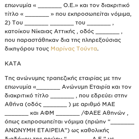
επωνυμία « _______ Ο.Ε.» και τον διακριτικό
τίτλο « _______ » που εκπροσωπείται νόμιμα,
2) Του _______ _______ του _______ ,
κατοίκου Νίκαιας Αττικής , οδός _______ ,
που παραστάθηκαν δια της πληρεξούσιας
δικηγόρου τους
Μαρίνας Τούντα
.
ΚΑΤΑ
Της ανώνυμης τραπεζικής εταιρίας με την
επωνυμία «_______ Ανώνυμη Εταιρία και τον
διακριτικό τίτλο _______ , που εδρεύει στην
Αθήνα (οδός _______ ) με αριθμό MAE
_______ και ΑΦΜ _______ /ΦΑΕΕ Αθηνών ,
όπως εκπροσωπείται νόμιμα (πρώην “_______
ΑΝΩΝΥΜΗ ΕΤΑΙΡΕΙΑ”) ως καθολικής
διαδόχου της πρώην “_______ Α.Ε.” με