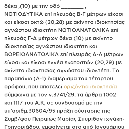
δέκα ,(10) με την οδό _______ ,
ΝΟΤΙΟΔΥΤΙΚΑ επί πλευράς Β-Γ μέτρων είκοσι
και είκοσι οκτώ (20,28) με ακίνητο ιδιοκτησίας
αγνώστου ιδιοκτήτη ΝΟΤΙΟΑΝΑΤΟΛΙΚΑ επί
πλευράς Γ-Δ μέτρων δέκα (10) με ακίνητο
ιδιοκτησίας αγνώστου ιδιοκτήτη και
ΒΟΡΕΙΟΑΝΑΤΟΛΙΚΑ επί πλευράς Δ-Α μέτρων
είκοσι και είκοσι εννέα εκατοστών (20,29) με
ακίνητο ιδιοκτησίας αγνώστου ιδιοκτήτη. Το
παραπάνω (Δ-1) διαμέρισμα του τέταρτου
ορόφου, που αποτελεί
οριζόντια ιδιοκτησία
σύμφωνα με τον ν.3741/29, τα άρθρα 1002
και 1117 του Α.Κ, σε συνδυασμό με την
υπ’αριθμ.30604/95 πράξη σύστασης της
Συμβ/φου Πειραιώς Μαρίας Σπυριδαντωνάκη-
Γρηγοριάδου, εμφαίνεται στο από Ιανουάριου