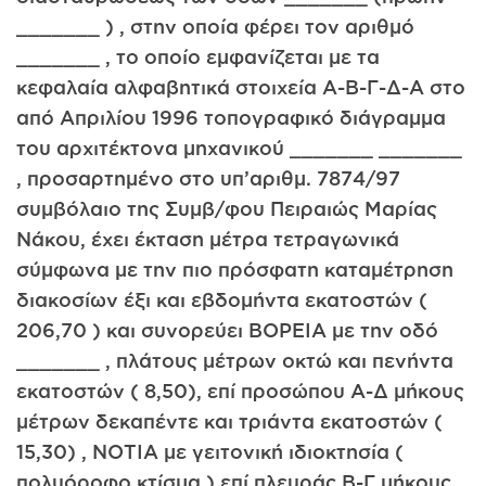
_______ ) , στην οποία φέρει τον αριθμό
_______ , το οποίο εμφανίζεται με τα
κεφαλαία αλφαβητικά στοιχεία Α-Β-Γ-Δ-Α στο
από Απριλίου 1996 τοπογραφικό διάγραμμα
του αρχιτέκτονα μηχανικού _______ _______
, προσαρτημένο στο υπ’αριθμ. 7874/97
συμβόλαιο της Συμβ/φου Πειραιώς Μαρίας
Νάκου, έχει έκταση μέτρα τετραγωνικά
σύμφωνα με την πιο πρόσφατη καταμέτρηση
διακοσίων έξι και εβδομήντα εκατοστών (
206,70 ) και συνορεύει ΒΟΡΕΙΑ με την οδό
_______ , πλάτους μέτρων οκτώ και πενήντα
εκατοστών ( 8,50), επί προσώπου Α-Δ μήκους
μέτρων δεκαπέντε και τριάντα εκατοστών (
15,30) , ΝΟΤΙΑ με γειτονική ιδιοκτησία (
πολυόροφο κτίσμα ) επί πλευράς Β-Γ μήκους