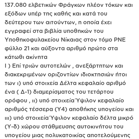
137.080 ελβετικών Φράγκων πλέον τόκων και
εξόδων υπέρ της καθής και κατά του
δεύτερου των αιτούντων, η οποία έχει
εγγραφεί στα βιβλία υποθηκών του
Υποθηκοφυλακείου Νίκαιας στον τόμο ΡΝΕ
φύλλο 21 και αύξοντα αριθμό πρώτο στα
κάτωθι ακίνητα
I ) Επί τριών αυτοτελών , ανεξάρτητων και
διακεκριμένων οριζοντίων ιδιοκτησιών ήτοι
των ι) υπό στοιχεία Δέλτα κεφαλαίο αριθμό
ένα ( Δ-1) διαμερίσματος του τετάρτου
ορόφου , ιι) υπό στοιχεία Ύψιλον κεφαλαίο
αριθμός τέσσερα (Υ4) αποθήκης υπογείου και
ιιι) υπό στοιχεία Ύψιλον κεφαλαίο δέλτα μικρό
(Υ-δ) χώρου στάθμευσης αυτοκινήτου του
υπογείου μιας πολυκατοικίας αποτελούμενης