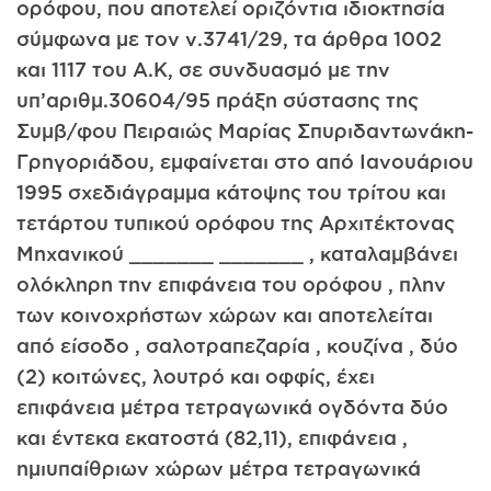
ορόφου, που αποτελεί οριζόντια ιδιοκτησία
σύμφωνα με τον ν.3741/29, τα άρθρα 1002
και 1117 του Α.Κ, σε συνδυασμό με την
υπ’αριθμ.30604/95 πράξη σύστασης της
Συμβ/φου Πειραιώς Μαρίας Σπυριδαντωνάκη-
Γρηγοριάδου, εμφαίνεται στο από Ιανουάριου
1995 σχεδιάγραμμα κάτοψης του τρίτου και
τετάρτου τυπικού ορόφου της Αρχιτέκτονας
Μηχανικού _______ _______ , καταλαμβάνει
ολόκληρη την επιφάνεια του ορόφου , πλην
των κοινοχρήστων χώρων και αποτελείται
από είσοδο , σαλοτραπεζαρία , κουζίνα , δύο
(2) κοιτώνες, λουτρό και οφφίς, έχει
επιφάνεια μέτρα τετραγωνικά ογδόντα δύο
και έντεκα εκατοστά (82,11), επιφάνεια ,
ημιυπαίθριων χώρων μέτρα τετραγωνικά