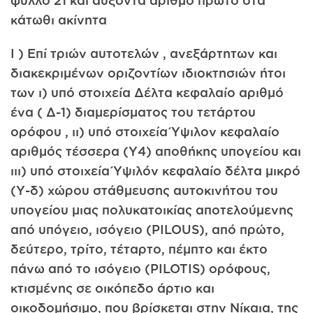
φύλλο 21 και αύξοντα αριθμό πρώτο στα
κάτωθι ακίνητα
I ) Επί τριών αυτοτελών , ανεξάρτητων και
διακεκριμένων οριζοντίων ιδιοκτησιών ήτοι
των ι) υπό στοιχεία Δέλτα κεφαλαίο αριθμό
ένα ( Δ-1) διαμερίσματος του τετάρτου
ορόφου , ιι) υπό στοιχεία Ύψιλον κεφαλαίο
αριθμός τέσσερα (Υ4) αποθήκης υπογείου και
ιιι) υπό στοιχεία Ύψιλόν κεφαλαίο δέλτα μικρό
(Υ-δ) χώρου στάθμευσης αυτοκινήτου του
υπογείου μιας πολυκατοικίας αποτελούμενης
από υπόγειο, ισόγειο (PILOUS), από πρώτο,
δεύτερο, τρίτο, τέταρτο, πέμπτο και έκτο
πάνω από το ισόγειο (PILOTIS) ορόφους,
κτισμένης σε οικόπεδο άρτιο και
οικοδομήσιμο, που βρίσκεται στην Νίκαια, της