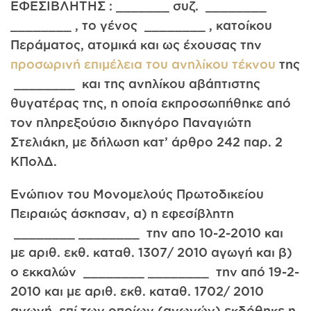
ΕΦΕΣΙΒΛΗΤΗΣ : _______ συζ. ________
________ , το γένος ________ , κατοίκου
Περάματος, ατομικά και ως έχουσας την
προσωρινή επιμέλεια του ανηλίκου τέκνου
της
________ και της ανηλίκου αβάπτιστης
θυγατέρας της, η οποία εκπροσωπήθηκε από
τον πληρεξούσιο δικηγόρο Παναγιώτη
Στελιάκη, με δήλωση κατ’ άρθρο 242 παρ. 2
ΚΠολΔ.
Ενώπιον του Μονομελούς Πρωτοδικείου
Πειραιώς άσκησαν, α) η εφεσίβλητη
________ ________ την απο 10-2-2010 και
με αριθ. εκθ. καταθ. 1307/ 2010 αγωγή και β)
ο εκκαλών ________ ________ την από 19-2-
2010 και με αριθ. εκθ. καταθ. 1702/ 2010
αγωγή, επί των οποίων (αγωγών) εκδόθηκε η