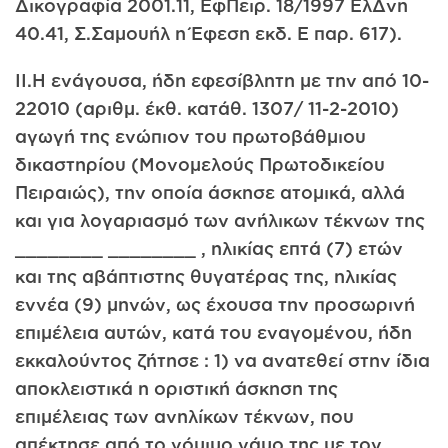
Δικογραφία 2001.11, ΕφΠειρ. 18/1997 ΕλΔνη
40.41, Σ.Σαμουήλ η Έφεση εκδ. Ε παρ. 617).
ΙΙ.Η ενάγουσα, ήδη εφεσίβλητη με την από 10-
2­2010 (αριθμ. έκθ. κατάθ. 1307/ 11-2-2010)
αγωγή της ενώπιον του πρωτοβάθμιου
δικαστηρίου (Μονομελούς Πρωτοδικείου
Πειραιώς), την οποία άσκησε ατομικά, αλλά
και για λογαριασμό των ανήλικων τέκνων της
________ ________ , ηλικίας επτά (7) ετών
και της αβάπτιστης θυγατέρας της, ηλικίας
εννέα (9) μηνών, ως έχουσα την προσωρινή
επιμέλεια αυτών, κατά του εναγομένου, ήδη
εκκαλούντος ζήτησε : 1) να ανατεθεί στην ίδια
αποκλειστικά η οριστική άσκηση της
επιμέλειας των ανηλίκων τέκνων, που
απέκτησε από το νόμιμο γάμο της με τον