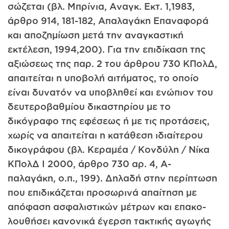
σώζεται (βλ. Μπρίνια, Αναγκ. Εκτ. 1,1983,
άρθρο 914, 181-182, Απαλαγάκη Επαναφορά
και αποζημί­ωση μετά την αναγκαστική
εκτέλεση, 1994,200). Για την επιδίκαση της
αξιώσεως της παρ. 2 του άρθρου 730 ΚΠολΔ,
απαιτείται η υπο­βολή αιτήματος, το οποίο
είναι δυνατόν να υποβληθεί και ενώπιον του
δευτεροβαθμίου δικαστηρίου με το
δικόγραφο της εφέσεως ή με τις προτάσεις,
χωρίς να απαιτείται η κατάθεση ιδιαίτερου
δικογράφου (βλ. Κεραμέα / Κονδύλη / Νίκα
ΚΠολΔ I 2000, άρθρο 730 αρ. 4, Α-
παλαγάκη, ο.π., 199). Δηλαδή στην περίπτωση
που επιδικάζεται προσωρινά απαίτηση με
απόφαση ασφαλιστικών μέτρων και επακο­
λουθήσει κανονικά έγερση τακτικής αγωγής