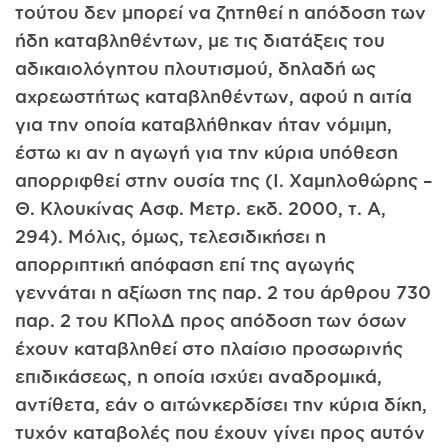
τούτου δεν μπορεί να ζητηθεί η απόδοση των
ήδη καταβληθέντων, με τις διατάξεις του
αδικαιολόγητου πλουτισμού, δηλαδή ως
αχρεωστήτως καταβληθέντων, αφού η αιτία
για την οποία καταβλήθηκαν ήταν νό­μιμη,
έστω κι αν η αγωγή για την κύρια υπόθεση
απορριφθεί στην ουσία της (I. Χαμηλοθώρης –
Θ. Κλουκίνας Ασφ. Μετρ. εκδ. 2000, τ. Α,
294). Μόλις, όμως, τελεσιδικήσει η
απορριπτική απόφαση επί της αγωγής
γεννάται η αξίωση της παρ. 2 του άρθρου 730
παρ. 2 του ΚΠολΔ προς απόδοση των όσων
έχουν καταβληθεί στο πλαίσιο προσωρινής
επιδικάσεως, η οποία ισχύει αναδρομικά,
αντίθετα, εάν ο αιτώνκερδίσει την κύρια δίκη,
τυχόν καταβολές που έχουν γίνει προς αυτόν