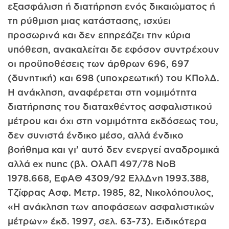
εξασφάλιση ή δια­τήρηση ενός δικαιώματος ή
τη ρύθμιση μιας κατάστασης, ισχύει
προσωρινά και δεν επηρεάζει την κύρια
υπόθεση, ανακαλείται δε εφόσον συντρέχουν
οι προϋποθέσεις των άρθρων 696, 697
(δυνητι­κή) και 698 (υποχρεωτική) του ΚΠολΔ.
Η ανάκληση, αναφέρεται στη νομιμότητα
διατήρησης του διαταχθέντος ασφαλιστικού
μέτρου και όχι στη νομιμότητα εκδόσεως του,
δεν συνιστά ένδικο μέσο, αλλά ένδικο
βοήθημα και γι’ αυτό δεν ενεργεί αναδρομικά
αλλά ex nunc (βλ. ΟλΑΠ 497/78 ΝοΒ
1978.668, ΕφΑΘ 4309/92 ΕλλΔνη 1993.388,
Τζίφρας Ασφ. Μετρ. 1985, 82, Νικολόπουλος,
«Η ανάκληση των α­ποφάσεων ασφαλιστικών
μέτρων» έκδ. 1997, σελ. 63-73). Ειδικότε­ρα