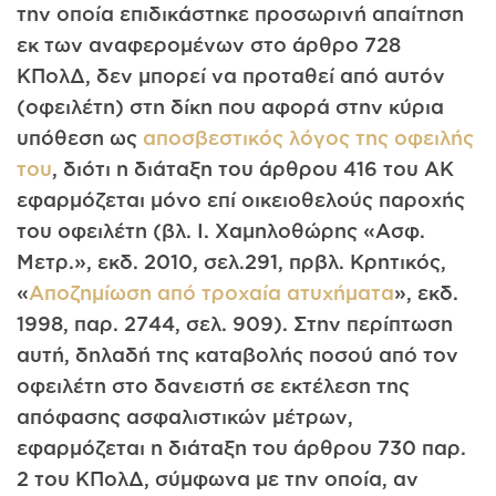
την οποία επιδικάστηκε προσωρινή απαίτηση
εκ των αναφερομένων στο άρθρο 728
ΚΠολΔ, δεν μπορεί να προταθεί από αυτόν
(οφειλέτη) στη δίκη που αφορά στην κύρια
υπόθεση ως
αποσβεστικός λόγος της οφειλής
του
, διότι η διάταξη του άρθρου 416 του ΑΚ
εφαρμόζεται μόνο επί οικειοθελούς παροχής
του οφειλέ­τη (βλ. I. Χαμηλοθώρης «Ασφ.
Μετρ.», εκδ. 2010, σελ.291, πρβλ. Κρητικός,
«
Αποζημίωση από τροχαία ατυχήματα
», εκδ.
1998, παρ. 2744, σελ. 909). Στην περίπτωση
αυτή, δηλαδή της καταβολής πο­σού από τον
οφειλέτη στο δανειστή σε εκτέλεση της
απόφασης ασ­φαλιστικών μέτρων,
εφαρμόζεται η διάταξη του άρθρου 730 παρ.
2 του ΚΠολΔ, σύμφωνα με την οποία, αν