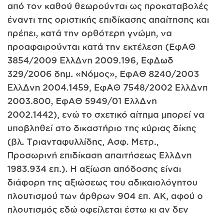
από τον καθού θεωρούνται ως προκαταβολές
έναντι της οριστικής επιδίκασης απαίτησης και
πρέπει, κατά την ορθότερη γνώμη, να
προαφαιρούνται κατά την εκτέλεση (ΕφΑΘ
3854/2009 ΕλλΔνη 2009.196, ΕφΔωδ
329/2006 δημ. «Νόμος», ΕφΑΘ 8240/2003
ΕλλΔνη 2004.1459, ΕφΑΘ 7548/2002 ΕλλΔνη
2003.800, ΕφΑΘ 5949/01 ΕλλΔνη
2002.1442), ενώ το σχετικό αίτημα μπορεί να
υποβληθεί στο δικαστήριο της κύριας δίκης
(βλ. Τριανταφυλλίδης, Ασφ. Μετρ.,
Προσωρινή επιδίκαση απαιτήσεως ΕλλΔνη
1983.934 επ.). Η αξίωση απόδοσης είναι
διάφορη της αξιώσεως του αδικαιο­λόγητου
πλουτισμού των άρθρων 904 επ. ΑΚ, αφού ο
πλουτισμός εδώ οφείλεται έστω κι αν δεν