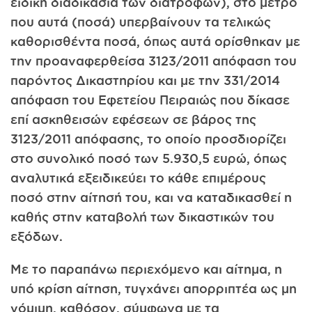
ειδική διαδικασία των διατροφών), στο μέτρο
που αυτά (ποσά) υπερβαίνουν τα τελικώς
καθορισθέντα ποσά, όπως αυ­τά ορίσθηκαν με
την προαναφερθείσα 3123/2011 απόφαση του
πα­ρόντος Δικαστηρίου και με την 331/2014
απόφαση του Εφετείου Πε­ιραιώς που δίκασε
επί ασκηθεισών εφέσεων σε βάρος της
3123/2011 απόφασης, το οποίο προσδιορίζει
στο συνολικό ποσό των 5.930,5 ευρώ, όπως
αναλυτικά εξειδικεύει το κάθε επιμέρους
ποσό στην αίτησή του, και να καταδικασθεί η
καθής στην καταβολή των δικαστικών του
εξόδων.
Με το παραπάνω περιεχόμενο και αίτημα, η
υπό κρίση αίτη­ση, τυγχάνει απορριπτέα ως μη
νόμιμη, καθόσον, σύμφωνα με τα