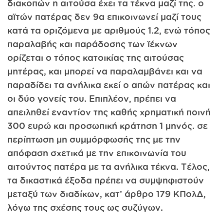
διακοπών η αιτούσα έχει τα τέκνα μαζί της. ο
αϊτών πατέρας δεν 9α επικοινωνεί μαζί τους
κατά τα οριζόμενα με αριθμούς 1.2, ενώ τόπος
παραλαβής και παράδοσης των ϊέκνων
ορίζεται ο τόπος κατοικίας της αιτούσας
μητέρας, και μπορεί να παραλαμβάνει και να
παραδίδει τα ανήλικα εκεί ο απών πατέρας και
οι δύο γονείς του. Επιπλέον, πρέπει να
απειληθεί εναντίον της καθής χρηματική ποινή
300 ευρώ και προσωπική κράτηση 1 μηνός. σε
περίπτωση μη συμμόρφωσής της με την
απόφαση σχετικά με την επικοινωνία του
αιτούντος πατέρα με τα ανήλικα τέκνα. Τέλος,
τα δικαστικά έξοδα πρέπει να συμψηφιστούν
μεταξύ των διαδίκων, κατ’ άρθρο 179 ΚΠολΔ,
λόγω της σχέσης τους ως συζύγων.