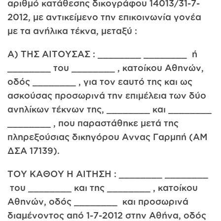
αριθμό κατάθεσης δικογράφου 14013/31-7-
2012, με αντικείμενο την επικοινωνία γονέα
με τα ανήλικα τέκνα, μεταξύ :
Α) ΤΗΣ ΑΙΤΟΥΣΑΣ : ________ ________ ή
________ του ________ , κατοίκου Αθηνών,
οδός ________ , για τον εαυτό της και ως
ασκούσας προσωρινά την επιμέλεια των δύο
ανηλίκων τέκνων της, ________ και ________
________ , που παραστάθηκε μετά της
πληρεξούσιας δικηγόρου Αννας Γαρμπή (AM
ΔΣΑ 17139).
ΤΟΥ ΚΑΘΟΥ Η ΑΙΤΗΣΗ : ________ ________
του ________ και της ________ , κατοίκου
Αθηνών, οδός ________ και προσωρινά
διαμένοντος από 1-7-2012 στην Αθήνα, οδός