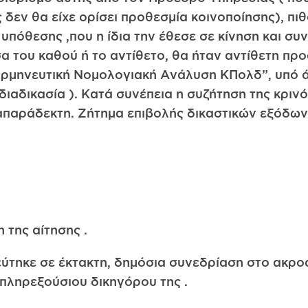
 δεν θα είχε ορίσει προθεσμία κοινοποίησης), πι
 υπόθεσης ,που η ίδια την έθεσε σε κίνηση και συ
α του καθού ή το αντίθετο, θα ήταν αντίθετη προ
Ερμηνευτική Νομολογιακή Ανάλυση ΚΠολδ”, υπό ά
αδικασία ). Κατά συνέπεια η συζήτηση της κρινό
απαράδεκτη. Ζήτημα επιβολής δικαστικών εξόδων 
 της αίτησης .
ύτηκε σε έκτακτη, δημόσια συνεδρίαση στο ακροα
 πληρεξούσιου δικηγόρου της .