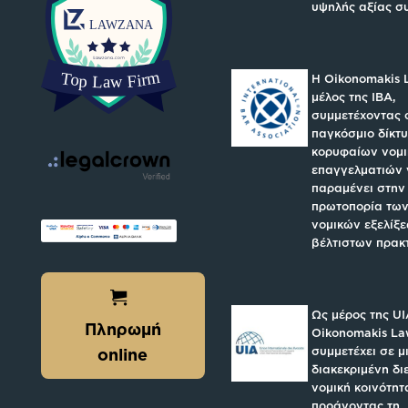
υψηλής αξίας σ
H Oikonomakis 
μέλος της IBA,
συμμετέχοντας 
παγκόσμιο δίκτ
κορυφαίων νομ
επαγγελματιών 
παραμένει στην
πρωτοπορία των
νομικών εξελίξε
βέλτιστων πρακ
Ως μέρος της UI
Πληρωμή
Oikonomakis L
συμμετέχει σε μ
online
διακεκριμένη δι
νομική κοινότητ
προάγοντας τη