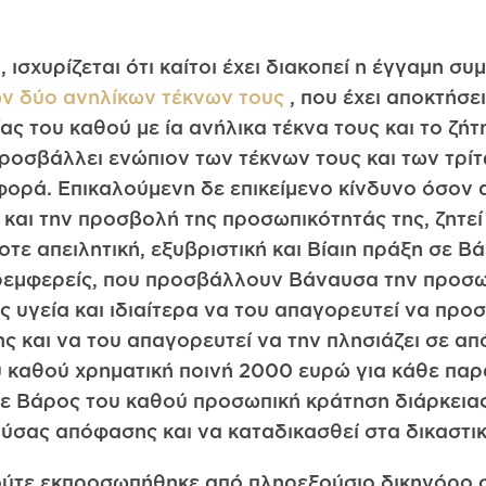
 ισχυρίζεται ότι καίτοι έχει διακοπεί η έγγαμη συ
ων δύο ανηλίκων τέκνων τους
, που έχει αποκτήσε
ίας του καθού με ία ανήλικα τέκνα τους και το ζή
ν προσβάλλει ενώπιον των τέκνων τους και των τρί
ιφορά. Επικαλούμενη δε επικείμενο κίνδυνο όσον
ς και την προσβολή της προσωπικότητάς της, ζητεί
τε απειλητική, εξυβριστική και Βίαιη πράξη σε Βά
ρεμφερείς, που προσβάλλουν Βάναυσα την προσωπ
ς υγεία και ιδιαίτερα να του απαγορευτεί να προσ
 και να του απαγορευτεί να την πλησιάζει σε απ
υ καθού χρηματική ποινή 2000 ευρώ για κάθε πα
σε Βάρος του καθού προσωπική κράτηση διάρκειας
σας απόφασης και να καταδικασθεί στα δικαστικ
ούτε εκπροσωπήθηκε από πληρεξούσιο δικηγόρο σ