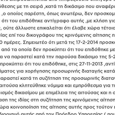
θεσης με τη σειρά ,κατά τη δικάσιμο που αναφέρ
ύ ,ο οποίος παρέστη, όπως ανωτέρω, δεν προσκομ
ι ότι του επιδόθηκε αντίγραφο αυτής ,με κλήση γι
ς, ούτε άλλωστε επικαλείται ότι έλαβε χώρα τέτοια
ς επί του δικογράφου της κρινόμενης αίτησης πρ
10 ημέρες. Σημειωτέο ότι μετά τις 17-2-2014 προσ
 από τα οποία δεν προκύπτει ότι του επιδόθηκε μ
ια να παραστεί κατά την παρούσα δικάσιμο της 5-
ροκύπτει ότι του επιδόθηκε, στις 27-11-2013 ,αν
ήματος για χορήγησης προσωρινής διαταγής κατά ι
 παραστεί κατά τη συζήτηση της προσωρινής διαταγ
 αιτούσα κλητεύθηκε νόμιμα και εμπρόθεσμα για τ
ισμός δικασίμου με επιμέλεια της αιτούσας και η 
ση της ιδίας στη συζήτηση της κρινόμενης αίτησ
 χώρα κοινοποίηση της αίτησης αυτής προς τούτον
ιορισμό αυτής από τον Πρόεδρο Υπηρεσίας ( που