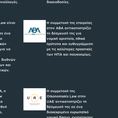
υναλλαγές.
δικαιοδοσίες.
Law είναι
Η συμμετοχή της εταιρείας
στην ABA αντικατοπτρίζει
σε ένα
τη δέσμευσή της για
υο
νομική αριστεία, ηθικά
ικών
πρότυπα και ευθυγράμμιση
για να
με τις καλύτερες πρακτικές
των ΗΠΑ και παγκοσμίως.
 διεθνών
ων και
τικών.
A, η
Η συμμετοχή της
aw
Oikonomakis Law στην
ια
UAE αντικατοπτρίζει τη
εθνή
δέσμευσή της σε ένα
α,
διακεκριμένο ευρωπαϊκό
νομικό δίκτυο, ενισχύοντας