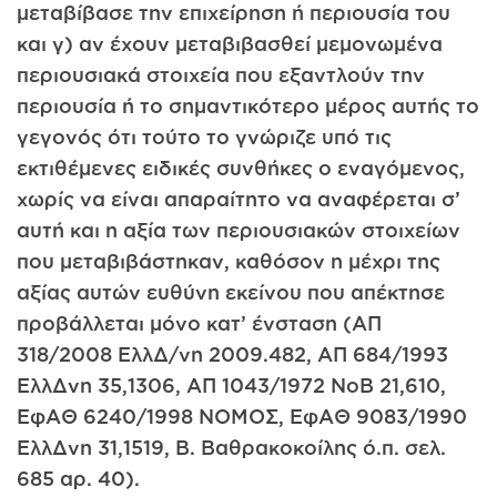
μεταβίβασε την επιχείρηση ή περιουσία του
και γ) αν έχουν μεταβιβασθεί μεμονωμένα
περιουσιακά στοιχεία που εξαντλούν την
περιουσία ή το σημαντικότερο μέρος αυτής το
γεγονός ότι τούτο το γνώριζε υπό τις
εκτιθέμενες ειδικές συνθήκες ο εναγόμενος,
χωρίς να είναι απαραίτητο να αναφέρεται σ’
αυτή και η αξία των περιουσιακών στοιχείων
που μεταβιβάστηκαν, καθόσον η μέχρι της
αξίας αυτών ευθύνη εκείνου που απέκτησε
προβάλλεται μόνο κατ’ ένσταση (ΑΠ
318/2008 ΕλλΔ/νη 2009.482, ΑΠ 684/1993
ΕλλΔνη 35,1306, ΑΠ 1043/1972 ΝοΒ 21,610,
ΕφΑΘ 6240/1998 ΝΟΜΟΣ, ΕφΑΘ 9083/1990
ΕλλΔνη 31,1519, Β. Βαθρακοκοίλης ό.π. σελ.
685 αρ. 40).