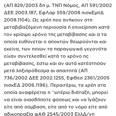
(ΑΠ 829/2003 δη μ. ΤΝΠ Νόμος, ΑΠ 591/2002
ΔΕΕ 2003.187, ΕφΛαρ 559/2008 πισκΕμπΔ
2008.1104). Ως χρέη που ανήκουν στη
μεταβιβαζόμενη περιουσία ή επιχείρηση κατά
τον κρίσιμο χρόνο της μεταβίβασης και α τα
οποία ευθύνεται ο αποκτών θεωρούνται και
εκείνα, των ποιων τα παραγωγικά γεγονότα
είχαν συντελεσθεί κατά το χρόνο ης
μεταβίβασης, έστω και αν αυτά κατέστησαν
μετά ληξιπρόθεσμα αι απαιτητά (ΑΠ
736/2002 ΔΕΕ 2002.1255, ΕφΘεσ 2361/2005
πισκΕΔ 2006.1196). Περαιτέρω, τα χρέη στα
οποία αναφέρεται η ^ωτέρω διάταξη, μπορεί
να είναι οιασδήποτε φύσεως και να ΐγάζουν
είτε από σύμβαση, είτε από το νόμο είτε από
αδικοπραξία φΑΘ 2545/2003 ΕλλΔ/νη