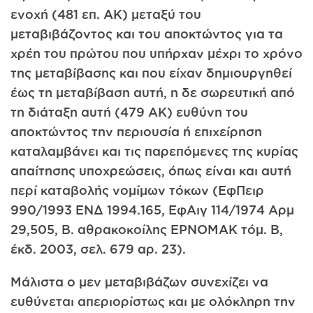
ενοχή (481 επ. ΑΚ) μεταξύ του
μεταβιβάζοντος και του αποκτώντος για τα
χρέη του πρώτου που υπήρχαν μέχρι το χρόνο
της μεταβίβασης και που είχαν δημιουργηθεί
έως τη μεταβίβαση αυτή, η δε σωρευτική από
τη διάταξη αυτή (479 ΑΚ) ευθύνη του
αποκτώντος την περιουσία ή επιχείρηση
καταλαμβάνει και τις παρεπόμενες της κυρίας
απαίτησης υποχρεώσεις, όπως είναι και αυτή
περί καταβολής νομίμων τόκων (ΕφΠειρ
990/1993 ΕΝΔ 1994.165, ΕφΑιγ 114/1974 Αρμ
29,505, Β. αθρακοκοίλης ΕΡΝΟΜΑΚ τόμ. Β,
έκδ. 2003, σελ. 679 αρ. 23).
Μάλιστα ο μεν μεταβιβάζων συνεχίζει να
ευθύνεται απεριορίστως και με ολόκληρη την