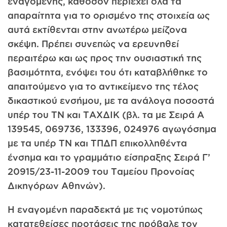
εναγομένης, καθόσον περιέχει όλα τα
απαραίτητα για το ορισμένο της στοιχεία ως
αυτά εκτίθενται στην ανωτέρω μείζονα
σκέψη. Πρέπει συνεπώς να ερευνηθεί
περαιτέρω και ως προς την ουσιαστική της
βασιμότητα, ενόψει του ότι καταβλήθηκε το
απαιτούμενο για το αντικείμενο της τέλος
δικαστικού ενσήμου, με τα ανάλογα ποσοστά
υπέρ του ΤΝ και ΤΑΧΔΙΚ (βλ. τα με Σειρά A
139545, 069736, 133396, 024976 αγωγόσημα
με τα υπέρ ΤΝ και ΤΠΔΠ επικολληθέντα
ένσημα και το γραμμάτιο είσπραξης Σειρά Γ’
20915/23-11-2009 του Ταμείου Προνοίας
Δικηγόρων Αθηνών).
Η εναγομένη παραδεκτά με τις νομοτύπως
κατατεθείσες προτάσεις της πρόβαλε τον