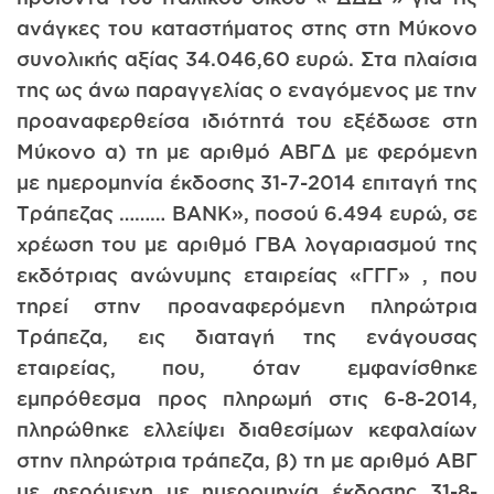
ανάγκες του καταστήματος στης στη Μύκονο
συνολικής αξίας 34.046,60 ευρώ. Στα πλαίσια
της ως άνω παραγγελίας ο εναγόμενος με την
προαναφερθείσα ιδιότητά του εξέδωσε στη
Μύκονο α) τη με αριθμό ΑΒΓΔ με φερόμενη
με ημερομηνία έκδοσης 31-7-2014 επιταγή της
Τράπεζας ……… BANK», ποσού 6.494 ευρώ, σε
χρέωση του με αριθμό ΓΒΑ λογαριασμού της
εκδότριας ανώνυμης εταιρείας «ΓΓΓ» , που
τηρεί στην προαναφερόμενη πληρώτρια
Τράπεζα, εις διαταγή της ενάγουσας
εταιρείας, που, όταν εμφανίσθηκε
εμπρόθεσμα προς πληρωμή στις 6-8-2014,
πληρώθηκε ελλείψει διαθεσίμων κεφαλαίων
στην πληρώτρια τράπεζα, β) τη με αριθμό ΑΒΓ
με φερόμενη με ημερομηνία έκδοσης 31-8-