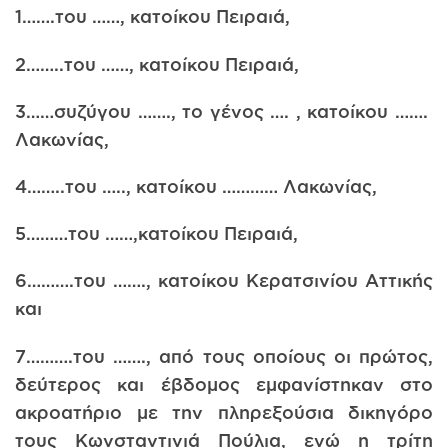
1…….του ……, κατοίκου Πειραιά,
2……..του ……, κατοίκου Πειραιά,
3……συζύγου ……., το γένος …. , κατοίκου …….
Λακωνίας,
4……..του ….., κατοίκου ………… Λακωνίας,
5………τoυ ……,κατοίκου Πειραιά,
6……….του ……., κατοίκου Κερατσινίου Αττικής
και
7……….του ……., από τους οποίους οι πρώτος,
δεύτερος και έβδομος εμφανίστηκαν στο
ακροατήριο με την πληρεξούσια δικηγόρο
τους Κωνσταντινιά Πούλια, ενώ η τρίτη