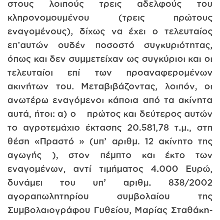
στους λοιπούς τρεις αδελφούς του
κληρονομουμένου (τρεις πρώτους
εναγομένους), δίχως να έχει ο τελευταίος
επ’αυτών ουδέν ποσοστό συγκυριότητας,
όπως και δεν συμμετείχαν ως συγκύριοι και οι
τελευταίοι επί των προαναφερομένων
ακινήτων του. Μεταβιβάζοντας, λοιπόν, οι
ανωτέρω εναγόμενοι κάποια από τα ακίνητα
αυτά, ήτοι: α) ο πρώτος και δεύτερος αυτών
το αγροτεμάχιο έκτασης 20.581,78 τ.μ., στη
θέση «Πραστό » (υπ’ αριθμ. 12 ακίνητο της
αγωγής ), στον πέμπτο και έκτο των
εναγομένων, αντί τιμήματος 4.000 Ευρώ,
δυνάμει του υπ’ αριθμ. 838/2002
αγοραπωλητηρίου συμβολαίου της
Συμβολαιογράφου Γυθείου, Μαρίας Σταθάκη-