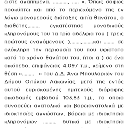
είστε αγαπημένα. ….,……, ….. ». Όπως σαφώς
προκύπτει και από το περιεχόμενο της εν
λόγω μονομερούς διάταξης αιτία θανάτου, ο
διαθέτης,……., εγκατέστησε μοναδικούς
κληρονόμους του τα τρία αδέλφια του ( τρεις
πρώτους εναγόμενους ),…….,……..και …….. σε
ολόκληρη την περιουσία του που υφίστατο
κατά το χρόνο θανάτου του, ήτοι α ) σε ένα
οικόπεδο, επιφάνειας 4.097 τ.μ., κείμενο στη
θέση «……… » του Δ.Δ. Άνω Μπουλαριών του
Δήμου Οιτύλου Λακωνίας, μετά της εντός
αυτού ευρισκομένης ημιτελούς διόροφης
οικοδομής εμβαδού 103,83 τ.μ., το οποίο
συνορεύει ανατολικά και βορειανατολικά με
ιδιοκτησίες αγνώστων, βόρεια με ιδιοκτησία
κληρονόμων ………, δυτικά με ιδιοκτησία