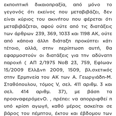
εκποιητική δικαιοπραξία, από μόνο το
γεγονός ότι εκείνος που μεταβιβάζει, δεν
είναι κύριος του ακινήτου που φέρεται ότι
μεταβιβάζεται, αφού ούτε από τις διατάξεις
των άρθρων 239, 369, 1033 και 1198 ΑΚ, ούτε
από κάποια άλλη διάταξη προκύπτει κάτι
τέτοιο, αλλά, στην περίπτωση αυτή, θα
εφαρμοστούν οι διατάξεις για την αδύνατη
παροχή ( ΑΠ 2/1975 ΝοΒ 23, 759, ΕφΙωαν
15/2009 ΕλλΔνη 2009, 1509, βλ.σχετικός
στην Ερμηνεία του ΑΚ των Α. Γεωργιάδη-Μ.
Σταθόπουλου, τόμος V, σελ. 411 αριθμ. 3 και
σελ. 414 αριθμ. 37), με βάση τα
προαναφερόμενΟ. , πρέπει: να απορριφθεί η
υπό κρίση αγωγή, καθό μέρος ασκείται σε
βάρος του πέμπτου, έκτου και έβδομου των