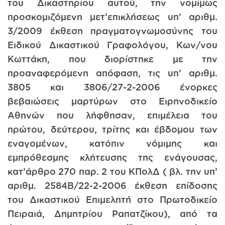
του Δικαστηρίου αυτού, την νομίμως
προσκομιζόμενη μετ’επικλήσεως υπ’ αριθμ.
3/2009 έκθεση πραγματογνωμοσύνης του
Ειδικού Δικαστικού Γραφολόγου, Κων/νου
Κωττάκη, που διορίστηκε με την
προαναφερόμενη απόφαση, τις υπ’ αριθμ.
3805 και 3806/27-2-2006 ένορκες
βεβαιώσεις μαρτύρων στο Ειρηνοδικείο
Αθηνών που λήφθησαν, επιμέλεια του
πρώτου, δεύτερου, τρίτης και έβδομου των
εναγομένων, κατόπιν νόμιμης και
εμπρόθεσμης κλήτευσης της ενάγουσας,
κατ’άρθρο 270 παρ. 2 του ΚΠολΔ ( βλ. την υπ’
αριθμ. 2584Β/22-2-2006 έκθεση επίδοσης
του Δικαστικού Επιμελητή στο Πρωτοδικείο
Πειραιά, Δημητρίου Ραπατζίκου), από τα