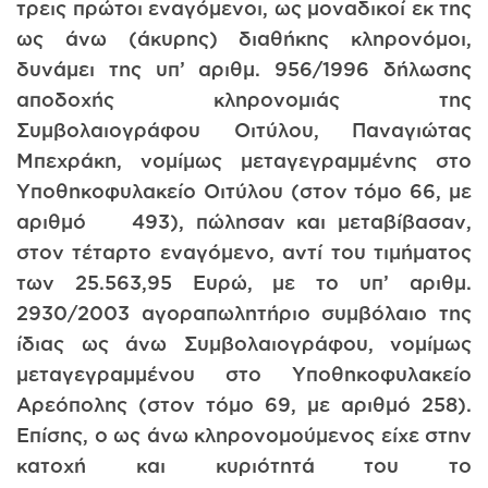
τρεις πρώτοι εναγόμενοι, ως μοναδικοί εκ της
ως άνω (άκυρης) διαθήκης κληρονόμοι,
δυνάμει της υπ’ αριθμ. 956/1996 δήλωσης
αποδοχής κληρονομιάς της
Συμβολαιογράφου Οιτύλου, Παναγιώτας
Μπεχράκη, νομίμως μεταγεγραμμένης στο
Υποθηκοφυλακείο Οιτύλου (στον τόμο 66, με
αριθμό 493), πώλησαν και μεταβίβασαν,
στον τέταρτο εναγόμενο, αντί του τιμήματος
των 25.563,95 Ευρώ, με το υπ’ αριθμ.
2930/2003 αγοραπωλητήριο συμβόλαιο της
ίδιας ως άνω Συμβολαιογράφου, νομίμως
μεταγεγραμμένου στο Υποθηκοφυλακείο
Αρεόπολης (στον τόμο 69, με αριθμό 258).
Επίσης, ο ως άνω κληρονομούμενος είχε στην
κατοχή και κυριότητά του το