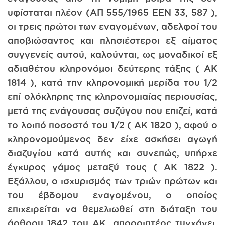
υφίσταται πλέον (ΑΠ 555/1965 ΕΕΝ 33, 587 ),
οι τρεις πρώτοι των εναγομένων, αδελφοί του
αποβιώσαντος και πλησιέστεροι εξ αίματος
συγγενείς αυτού, καλούνται, ως μοναδικοί εξ
αδιαθέτου κληρονόμοι δεύτερης τάξης ( ΑΚ
1814 ), κατά την κληρονομική μερίδα του 1/2
επί ολόκληρης της κληρονομιαίας περιουσίας,
μετά της ενάγουσας συζύγου που επιζεί, κατά
το λοιπό ποσοστό του 1/2 ( ΑΚ 1820 ), αφού ο
κληρονομούμενος δεν είχε ασκήσει αγωγή
διαζυγίου κατά αυτής και συνεπώς, υπήρχε
έγκυρος γάμος μεταξύ τους ( ΑΚ 1822 ).
Εξάλλου, ο ισχυρισμός των τριών πρώτων και
του έβδομου εναγομένου, ο οποίος
επιχειρείται να θεμελιωθεί στη διάταξη του
άρθρου 1842 του ΑΚ, απορριπτέος τυγχάνει,