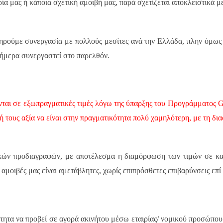
ρία μας ή κάποια σχετική αμοιβή μας, παρά σχετίζεται αποκλειστικά με
ηρούμε συνεργασία με πολλούς μεσίτες ανά την Ελλάδα, πλην όμως εί
 σήμερα συνεργαστεί στο παρελθόν.
νται σε εξωπραγματικές τιμές λόγω της ύπαρξης του Προγράμματος
G
ή τους αξία να είναι στην πραγματικότητα πολύ χαμηλότερη, με τη δι
κών προδιαγραφών, με αποτέλεσμα η διαμόρφωση των τιμών σε καμ
 αμοιβές μας είναι αμετάβλητες, χωρίς επιπρόσθετες επιβαρύνσεις επί 
ότητα να προβεί σε αγορά ακινήτου μέσω εταιρίας/ νομικού προσώπο