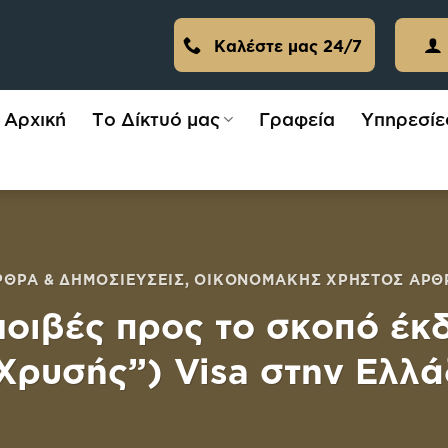
Καλέστε μας 24/7
Αρχική
Το Δίκτυό μας
Γραφεία
Υπηρεσίε
ΡΘΡΑ & ΔΗΜΟΣΙΕΎΣΕΙΣ
,
ΟΙΚΟΝΟΜΆΚΗΣ ΧΡΉΣΤΟΣ ΆΡΘ
μοιβές προς το σκοπό έκ
Χρυσής”) Visa στην Ελλ