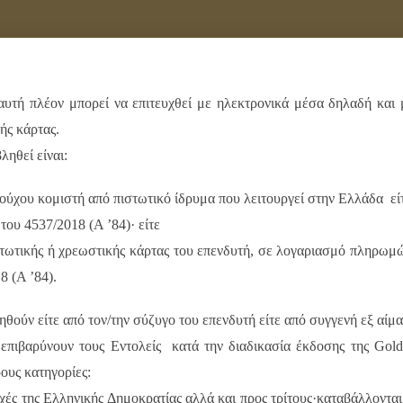
υ, αυτή πλέον μπορεί να επιτευχθεί με ηλεκτρονικά μέσα δηλαδή και
ής κάρτας.
ηθεί είναι:
ιούχου κομιστή από πιστωτικό ίδρυμα που λειτουργεί στην Ελλάδα εί
του 4537/2018 (A ’84)· είτε
τωτικής ή χρεωστικής κάρτας του επενδυτή, σε λογαριασμό πληρωμώ
8 (A ’84).
ν είτε από τον/την σύζυγο του επενδυτή είτε από συγγενή εξ αίματος
επιβαρύνουν τους Εντολείς κατά την διαδικασία έκδοσης της Gold
ρους κατηγορίες:
χές της Ελληνικής Δημοκρατίας αλλά και προς τρίτους·καταβάλλονται