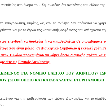
απευθείας στο όνομα του. Σημειωτέον, ότι αναλόγως του είδους της 
ναι υποχρεωτική, κυρίως, δε, εάν το ακίνητο δεν πρόκειται να χρη
βαρύνεται και με τα έξοδα της κοινωνικής ασφάλισης που ανέρχονται πε
στον επενδυτή να δουλεύει ή να απασχολείται σε οποιαδήποτε 
τοχο που είναι μέλος
σε Διοικητικό Συμβούλιο ή εκτελεί χρέη Γ
η στην Ελλάδα προκειμένου να λάβει άδεια διαμονής πρέπει να εί
χος είτε ως Γενικός Διευθυντής.
ΚΕΙΜΕΝΟΥ ΓΙΑ ΝΟΜΙΚΟ ΕΛΕΓΧΟ ΤΟΥ ΑΚΙΝΗΤΟΥ/ ΙΔ
Υ (ΣΤΟΝ ΟΠΟΙΟ ΚΑΙ ΚΑΤΑΒΑΛΛΕΤΑΙ ΕΤΕΡΗ ΑΜΟΙΒΉ 
ιμένου για την επιβεβαίωση των τίτλων ιδιοκτησίας και το αληθέ
του