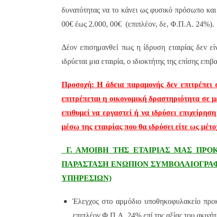
δυνατότητας να το κάνει ως φυσικό πρόσωπο και 
00€ έως 2.000, 00€
(επιπλέον, δε, Φ.Π.Α. 24%).
Δέον επισημανθεί πως η ίδρυση εταιρίας δεν εί
ιδρύεται μια εταιρία, ο ιδιοκτήτης της επίσης επι
Προσοχή: Η άδεια παραμονής δεν επιτρέπει 
επιτρέπεται η οικονομική δραστηριότητα σε μέ
επιθυμεί να εργαστεί ή να ιδρύσει επιχείρησ
μέσω της εταιρίας που θα ιδρύσει είτε ως μέτο
Γ. ΑΜΟΙΒΗ ΤΗΣ ΕΤΑΙΡΙΑΣ ΜΑΣ ΠΡΟ
ΠΑΡΑΣΤΑΣΗ ΕΝΩΠΙΟΝ ΣΥΜΒΟΛΑΙΟΓΡΑΦΟ
ΥΠΗΡΕΣΙΩΝ)
Έλεγχος στο αρμόδιο υποθηκοφυλακείο προκε
επιπλέον Φ.Π.Α. 24% επί της αξίας του ακινή