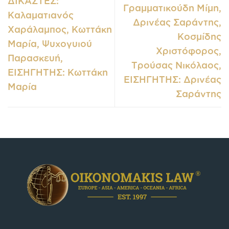
ΔΙΚΑΣΤΕΣ:
Γραμματικούδη Μίμη,
Καλαματιανός
Δρινέας Σαράντης,
Χαράλαμπος, Κωττάκη
Κοσμίδης
Μαρία, Ψυχογυιού
Χριστόφορος,
Παρασκευή,
Τρούσας Νικόλαος,
ΕΙΣΗΓΗΤΗΣ: Κωττάκη
ΕΙΣΗΓΗΤΗΣ: Δρινέας
Μαρία
Σαράντης