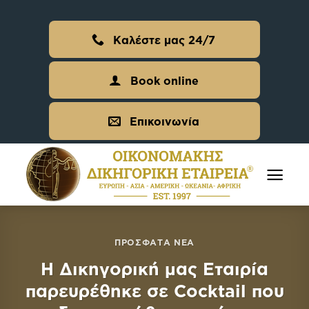
Skip
to
Καλέστε μας 24/7
content
Book online
Επικοινωνία
ΠΡΌΣΦΑΤΑ ΝΈΑ
H Δικηγορική μας Εταιρία
παρευρέθηκε σε Cocktail που