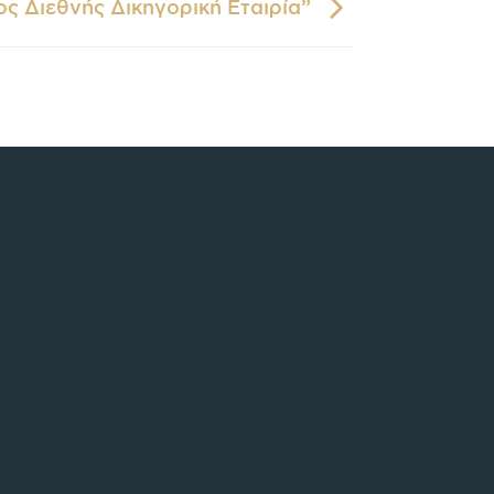
ς Διεθνής Δικηγορική Εταιρία”