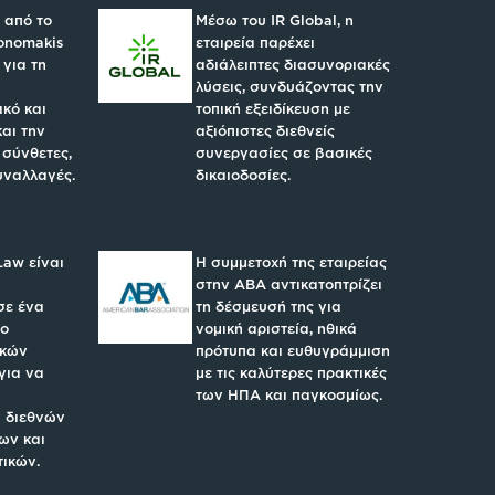
 από το
Μέσω του IR Global, η
konomakis
εταιρεία παρέχει
 για τη
αδιάλειπτες διασυνοριακές
λύσεις, συνδυάζοντας την
κό και
τοπική εξειδίκευση με
και την
αξιόπιστες διεθνείς
 σύνθετες,
συνεργασίες σε βασικές
υναλλαγές.
δικαιοδοσίες.
Law είναι
Η συμμετοχή της εταιρείας
στην ABA αντικατοπτρίζει
σε ένα
τη δέσμευσή της για
υο
νομική αριστεία, ηθικά
ικών
πρότυπα και ευθυγράμμιση
για να
με τις καλύτερες πρακτικές
των ΗΠΑ και παγκοσμίως.
 διεθνών
ων και
τικών.