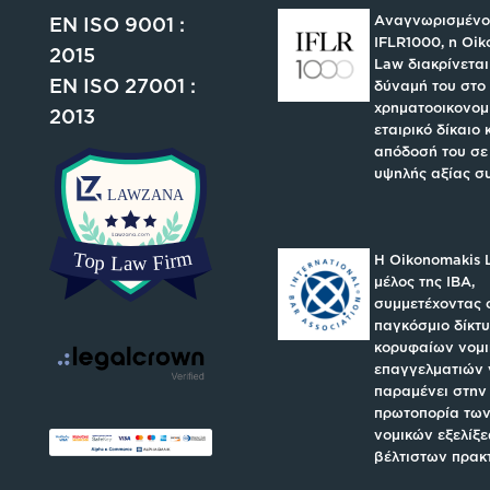
Αναγνωρισμένο
EN ISO 9001 :
IFLR1000, η Oi
2015
Law διακρίνεται
EN ISO 27001 :
δύναμή του στο
χρηματοοικονομι
2013
εταιρικό δίκαιο 
απόδοσή του σε
υψηλής αξίας σ
H Oikonomakis 
μέλος της IBA,
συμμετέχοντας 
παγκόσμιο δίκτ
κορυφαίων νομ
επαγγελματιών 
παραμένει στην
πρωτοπορία των
νομικών εξελίξε
βέλτιστων πρακ