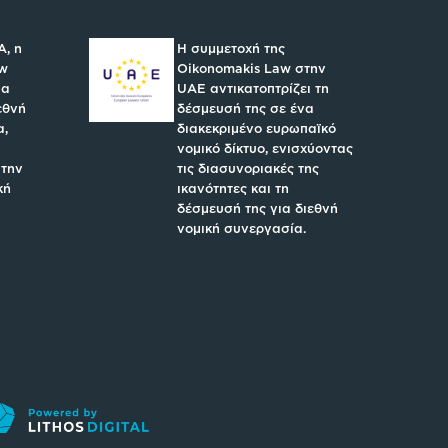
A, η
Η συμμετοχή της
aw
Oikonomakis Law στην
ια
UAE αντικατοπτρίζει τη
εθνή
δέσμευσή της σε ένα
α,
διακεκριμένο ευρωπαϊκό
νομικό δίκτυο, ενισχύοντας
 την
τις διασυνοριακές της
κή
ικανότητες και τη
δέσμευσή της για διεθνή
νομική συνεργασία.