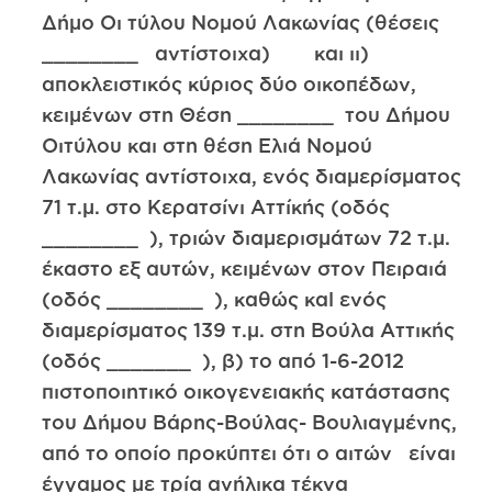
Δήμο Οι τύλου Νομού Λακωνίας (θέσεις
________ αντίστοιχα) και ιι)
αποκλειστικός κύριος δύο οικοπέδων,
κειμένων στη Θέση ________ του Δήμου
Οιτύλου και στη θέση Ελιά Νομού
Λακωνίας αντίστοιχα, ενός διαμερίσματος
71 τ.μ. στο Κερατσίνι Αττίκής (οδός
________ ), τριών διαμερισμάτων 72 τ.μ.
έκαστο εξ αυτών, κειμένων στον Πειραιά
(οδός ________ ), καθώς καl ενός
διαμερίσματος 139 τ.μ. στη Βούλα Αττικής
(οδός _______ ), β) το από 1-6-2012
πιστοποιητικό οικογενειακής κατάστασης
του Δήμου Βάρης-Βούλας- Βουλιαγμένης,
από το οποίο προκύπτει ότι ο αιτών είναι
έγγαμος με τρία ανήλικα τέκνα