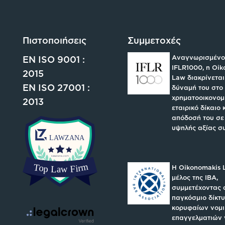
Πιστοποιήσεις
Συμμετοχές
Αναγνωρισμένο
EN ISO 9001 :
IFLR1000, η Oi
2015
Law διακρίνεται
EN ISO 27001 :
δύναμή του στο
χρηματοοικονομι
2013
εταιρικό δίκαιο 
απόδοσή του σε
υψηλής αξίας σ
H Oikonomakis 
μέλος της IBA,
συμμετέχοντας 
παγκόσμιο δίκτ
κορυφαίων νομ
επαγγελματιών 