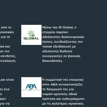
 από το
Μέσω του IR Global, η
konomakis
εταιρεία παρέχει
 για τη
αδιάλειπτες διασυνοριακές
λύσεις, συνδυάζοντας την
κό και
τοπική εξειδίκευση με
και την
αξιόπιστες διεθνείς
 σύνθετες,
συνεργασίες σε βασικές
υναλλαγές.
δικαιοδοσίες.
Law είναι
Η συμμετοχή της εταιρείας
στην ABA αντικατοπτρίζει
σε ένα
τη δέσμευσή της για
υο
νομική αριστεία, ηθικά
ικών
πρότυπα και ευθυγράμμιση
για να
με τις καλύτερες πρακτικές