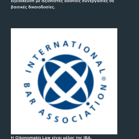
εξειδίκευση με αξιόπιστες διεθνείς συνεργασίες σε
βασικές δικαιοδοσίες.
H Oikonomakis Law είναι μέλος της IBA,