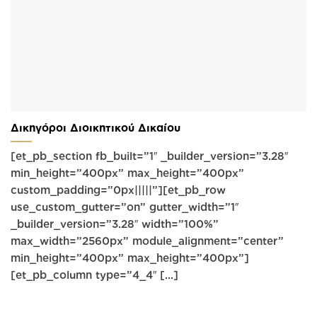
Δικηγόροι Διοικητικού Δικαίου
[et_pb_section fb_built=”1″ _builder_version=”3.28″
min_height=”400px” max_height=”400px”
custom_padding=”0px|||||”][et_pb_row
use_custom_gutter=”on” gutter_width=”1″
_builder_version=”3.28″ width=”100%”
max_width=”2560px” module_alignment=”center”
min_height=”400px” max_height=”400px”]
[et_pb_column type=”4_4″ [...]