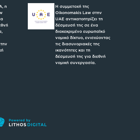
A, η
Η συμμετοχή της
aw
Oikonomakis Law στην
ια
UAE αντικατοπτρίζει τη
εθνή
δέσμευσή της σε ένα
α,
διακεκριμένο ευρωπαϊκό
νομικό δίκτυο, ενισχύοντας
 την
τις διασυνοριακές της
κή
ικανότητες και τη
δέσμευσή της για διεθνή
νομική συνεργασία.