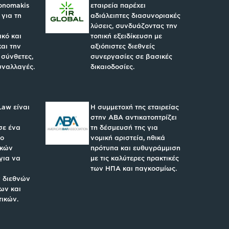
konomakis
εταιρεία παρέχει
 για τη
αδιάλειπτες διασυνοριακές
λύσεις, συνδυάζοντας την
κό και
τοπική εξειδίκευση με
και την
αξιόπιστες διεθνείς
 σύνθετες,
συνεργασίες σε βασικές
υναλλαγές.
δικαιοδοσίες.
Law είναι
Η συμμετοχή της εταιρείας
στην ABA αντικατοπτρίζει
σε ένα
τη δέσμευσή της για
υο
νομική αριστεία, ηθικά
ικών
πρότυπα και ευθυγράμμιση
για να
με τις καλύτερες πρακτικές
των ΗΠΑ και παγκοσμίως.
 διεθνών
ων και
τικών.