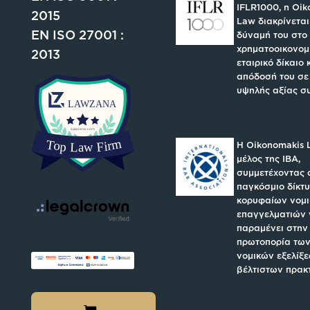
IFLR1000, η Oi
2015
Law διακρίνεται
EN ISO 27001 :
δύναμή του στο
χρηματοοικονομι
2013
εταιρικό δίκαιο 
απόδοσή του σε
υψηλής αξίας σ
H Oikonomakis 
μέλος της IBA,
συμμετέχοντας 
παγκόσμιο δίκτ
κορυφαίων νομ
επαγγελματιών 
παραμένει στην
πρωτοπορία των
νομικών εξελίξε
βέλτιστων πρακ