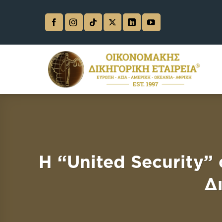
Skip
to
content
Η “United Security”
Δ