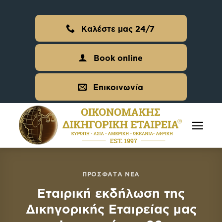
Skip
to
Καλέστε μας 24/7
content
Book online
Επικοινωνία
ΠΡΌΣΦΑΤΑ ΝΈΑ
Εταιρική εκδήλωση της
Δικηγορικής Εταιρείας μας