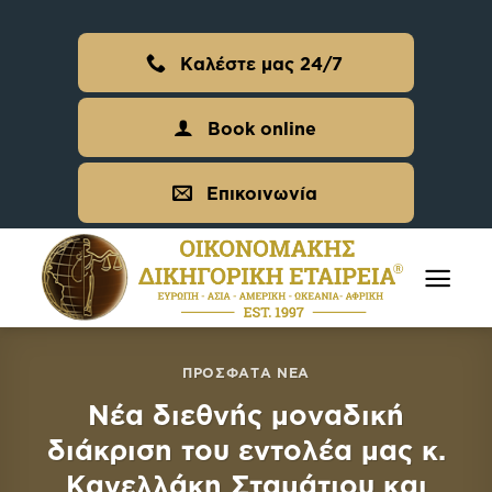
Skip
to
Καλέστε μας 24/7
content
Book online
Επικοινωνία
ΠΡΌΣΦΑΤΑ ΝΈΑ
Νέα διεθνής μοναδική
διάκριση του εντολέα μας κ.
Κανελλάκη Σταμάτιου και