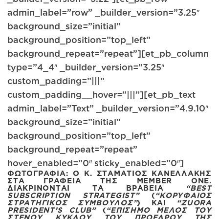
admin_label=”row” _builder_version=”3.25″
background_size=”initial”
background_position=”top_left”
background_repeat=”repeat”][et_pb_column
type=”4_4″ _builder_version=”3.25″
custom_padding=”|||”
custom_padding__hover=”|||”][et_pb_text
admin_label=”Text” _builder_version=”4.9.10″
background_size=”initial”
background_position=”top_left”
background_repeat=”repeat”
hover_enabled=”0″ sticky_enabled=”0″]
ΦΩΤΟΓΡΑΦΊΑ: Ο Κ. ΣΤΑΜΆΤΙΟΣ ΚΑΝΕΛΛΆΚΗΣ
ΣΤΑ ΓΡΑΦΕΊΑ ΤΗΣ MEMBER ONE.
ΔΙΑΚΡΊΝΟΝΤΑΙ ΤΑ ΒΡΑΒΕΊΑ
“BEST
SUBSCRIPTION STRATEGIST”
(
“ΚΟΡΥΦΑΊΟΣ
ΣΤΡΑΤΗΓΙΚΌΣ ΣΎΜΒΟΥΛΟΣ”
) ΚΑΙ
“ZUORA
PRESIDENT’S CLUB”
(
“ΕΠΊΣΗΜΟ ΜΈΛΟΣ ΤΟΥ
ΣΤΕΝΟΎ ΚΎΚΛΟΥ ΤΟΥ ΠΡΟΈΔΡΟΥ ΤΗΣ