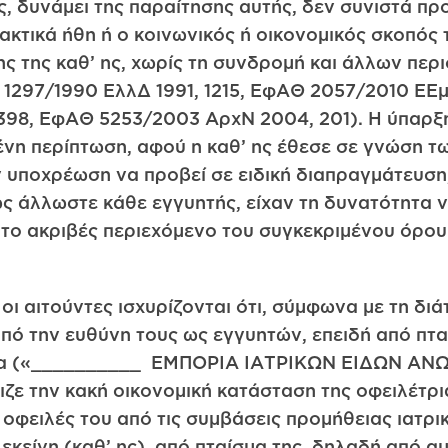
ης, δυνάμει της παραίτησης αυτής, δεν συνιστά 
λακτικά ήθη ή ο κοινωνικός ή οικονομικός σκοπός
ς της καθ’ ης, χωρίς τη συνδρομή και άλλων περ
1297/1990 ΕλλΔ 1991, 1215, ΕφΑΘ 2057/2010 ΕΕμ
398, ΕφΑΘ 5253/2003 ΑρχΝ 2004, 201). Η ύπαρξη
ένη περίπτωση, αφού η καθ’ ης έθεσε σε γνώση τ
ην υποχρέωση να προβεί σε ειδική διαπραγμάτευση
πως άλλωστε κάθε εγγυητής, είχαν τη δυνατότητα
ι το ακριβές περιεχόμενο του συγκεκριμένου όρ
οι αιτούντες ισχυρίζονται ότι, σύμφωνα με τη δι
πό την ευθύνη τους ως εγγυητών, επειδή από πταί
τρια («__________ ΕΜΠΟΡΙΑ ΙΑΤΡΙΚΩΝ ΕΙΔΩΝ ΑΝΩ
ριζε την κακή οικονομική κατάσταση της οφειλέτρι
οφειλές του από τις συμβάσεις προμήθειας ιατρι
εκείνη (καθ’ ης), από πταίσμα της, δηλαδή από αμ