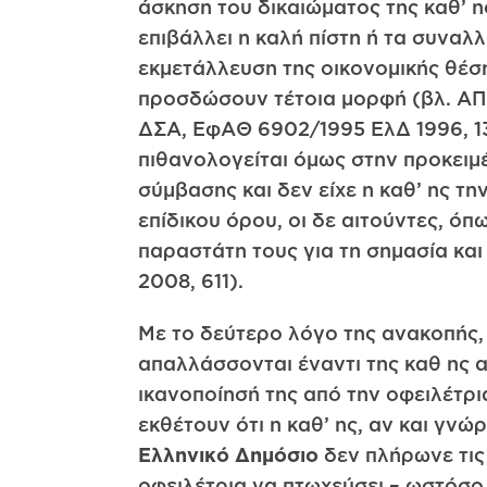
άσκηση του δικαιώματος της καθ’ 
επιβάλλει η καλή πίστη ή τα συναλ
εκμετάλλευση της οικονομικής θέση
προσδώσουν τέτοια μορφή (βλ. ΑΠ 
ΔΣΑ, ΕφΑΘ 6902/1995 ΕλΔ 1996, 1
πιθανολογείται όμως στην προκειμ
σύμβασης και δεν είχε η καθ’ ης τ
επίδικου όρου, οι δε αιτούντες, ό
παραστάτη τους για τη σημασία κα
2008, 611).
Με το δεύτερο λόγο της ανακοπής, 
απαλλάσσονται έναντι της καθ ης α
ικανοποίησή της από την οφειλέ
εκθέτουν ότι η καθ’ ης, αν και γνώ
Ελληνικό Δημόσιο
δεν πλήρωνε τις 
οφειλέτρια να πτωχεύσει – ωστόσο 