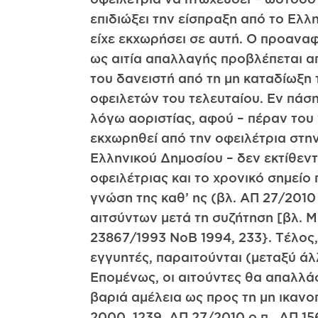
επιδιώξει την είσπραξη από το Ελ
είχε εκχωρήσει σε αυτή. Ο προανα
ως αιτία απαλλαγής προβλέπεται απ
του δανειστή από τη μη καταδίωξη 
οφειλετών του τελευταίου. Εν πάση
λόγω αοριστίας, αφού – πέραν του
εκχωρηθεί από την οφειλέτρια στην
Ελληνικού Δημοσίου – δεν εκτίθεντ
οφειλέτριας και το χρονικό σημεί
γνώση της καθ’ ης (βλ. ΑΠ 27/2010
αιτσύντων μετά τη συζήτηση [βλ.
23867/1993 ΝοΒ 1994, 233}. Τέλος, 
εγγυητές, παραιτούνται (μεταξύ άλ
Επομένως, οι αιτούντες θα απαλλάσ
βαριά αμέλεια ως προς τη μη ικανο
2000, 1239, ΑΠ 27/2010 ο.π., ΑΠ 1