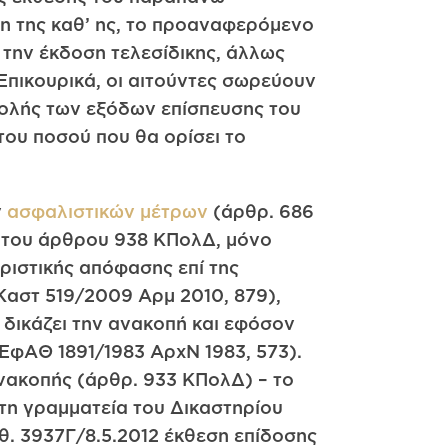
υση της καθ’ ης, το προαναφερόμενο
ι την έκδοση τελεσίδικης, άλλως
 Επικουρικά, οι αιτούντες σωρεύουν
βολής των εξόδων επίσπευσης του
ου ποσού που θα ορίσει το
ν
ασφαλιστικών μέτρων
(άρθρ. 686
ξη του άρθρου 938 ΚΠολΔ, μόνο
ριστικής απόφασης επί της
Καστ 519/2009 Αρμ 2010, 879),
 δικάζει την ανακοπή και εφόσον
 ΕφΑΘ 1891/1983 ΑρχΝ 1983, 573).
ανακοπής (άρθρ. 933 ΚΠολΔ) – το
τη γραμματεία του Δικαστηρίου
ριθ. 3937Γ/8.5.2012 έκθεση επίδοσης