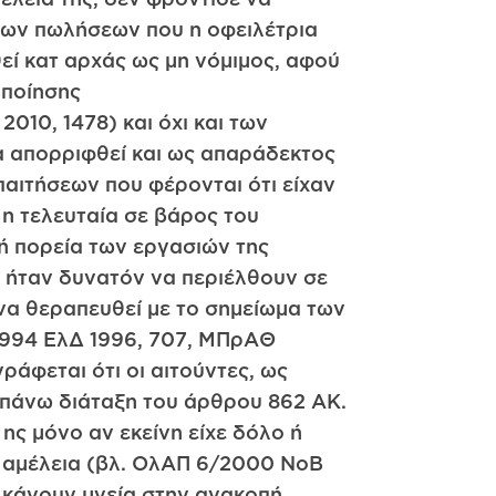
 των πωλήσεων που η οφειλέτρια
εί κατ αρχάς ως μη νόμιμος, αφού
οποίησης
010, 1478) και όχι και των
θα απορριφθεί και ως απαράδεκτος
παιτήσεων που φέρονται ότι είχαν
 η τελευταία σε βάρος του
κή πορεία των εργασιών της
ή ήταν δυνατόν να περιέλθουν σε
 να θεραπευθεί με το σημείωμα των
1994 ΕλΔ 1996, 707, ΜΠρΑΘ
ράφεται ότι οι αιτούντες, ως
ο πάνω διάταξη του άρθρου 862 ΑΚ.
ης μόνο αν εκείνη είχε δόλο ή
ρά αμέλεια (βλ. ΟλΑΠ 6/2000 ΝοΒ
ς κάνουν μνεία στην ανακοπή