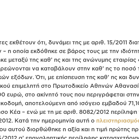
τες εκθέτουν ότι, δυνάμει της με αριθ. 15/2011 δ
 η οποία εκδόθηκε σε βάρος τους με την ιδιότη
κε μεταξύ της καθ’ ης και της ανώνυμης εταιρ
ώνονται να καταβάλουν στην καθ’ ης το ποσό τ
ών εξόδων. Ότι, με επίσπευση της καθ’ ης και δυν
τικού επιμελητή στο Πρωτοδικείο Αθηνών Αθανα
00 ευρώ, στο ακίνητό τους που περιγράφεται στην
 οικοδομή, αποτελούμενη από ισόγειο εμβαδού 71,1
 νήσο Κέα – ενώ με τη με αριθ. 8082/2012 περίληψ
2012. Κατά την ημερομηνία αυτή ο
πλειστηριασμό
υ αυτού διορθώθηκε η αξία και η τιμή πρώτης πρ
265/2012 α’ επαναληπτικής περίληψης κατασχετήρ