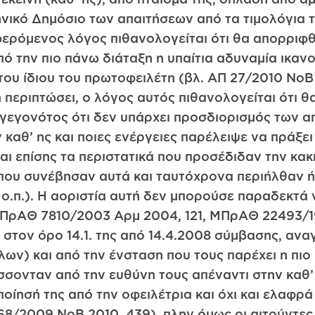
ληνικό Δημόσιο των απαιτήσεων από τα τιμολόγια
φερόμενος λόγος πιθανολογείται ότι θα απορριφθ
ό την πιο πάνω διάταξη η υπαίτια αδυναμία ικαν
του ίδιου του πρωτοφειλέτη (βλ. ΑΠ 27/2010 ΝοΒ 2
 περιπτώσει, ο λόγος αυτός πιθανολογείται ότι 
 γεγονότος ότι δεν υπάρχει προσδιορισμός των α
 καθ’ ης και ποιες ενέργειες παρέλειψε να πράξει
αι επίσης τα περιστατικά που προσέδιδαν την κα
ο που συνέβησαν αυτά και ταυτόχρονα περιήλθαν 
 ο.π.). Η αοριστία αυτή δεν μπορούσε παραδεκτά
 ΜΠρΑΘ 7810/2003 Αρμ 2004, 121, ΜΠρΑΘ 22493/
στον όρο 14.1. της από 14.4.2008 σύμβασης, αναγ
λων) και από την ένσταση που τους παρέχει η πι
σονταν από την ευθύνη τους απέναντι στην καθ’ 
ποίησή της από την οφειλέτρια και όχι και ελαφ
568/2009 ΝοΒ 2010, 439), πλην όμως οι αιτούντε