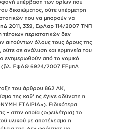
προφανή υπέρβαση των ορίων που
 του δικαιώματος, ούτε υπέρμετρη
ιστατικών που να μπορούν να
πΔ 2011, 339, ΕφΛαρ 114/2007 ΤΝΠ
 τέτοιων περιστατικών δεν
ων αιτούντων όλους τους όρους της
, ούτε σε ανάλυση και ερμηνεία του
 να ενημερωθούν από το νομικό
ου (βλ. ΕφΑΘ 6924/2007 ΕΕμπΔ
άταξη του άρθρου 862 ΑΚ,
σμα της καθ’ ης έγινε αδύνατη η
ΝΥΜΗ ΕΤΑΙΡΙΑ»). Ειδικότερα
ας – στην οποία (οφειλέτρια) το
κού υλικού με αποτέλεσμα η
έλεια της, δεν φρόντισε να