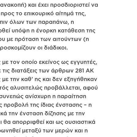
ανακοπή) και έχει προσδιοριστεί να
 προς το επικουρικό αίτημά της,
όπιν όλων των παραπάνω, η
ηφθεί υπόψη η ένορκη κατάθεση της
υ με πρόταση των αιτούντων (η
ροσκομίζουν οι διάδικοι.
 με τον οποίο εκείνος ως εγγυητές,
 τις διατάξεις των άρθρων 281 ΑΚ
 με την καθ’ ης και δεν εξηγήθηκαν
αυτός αλυσιτελώς προβάλλεται, αφού
 συνεπώς ανίσχυρη η παραίτηση
 προβολή της ίδιας ένστασης – η
κά την ένσταση δίζησης με την
ι θα απορριφθεί και ως ουσιαστικά
φωνηθεί μεταξύ των μερών και η