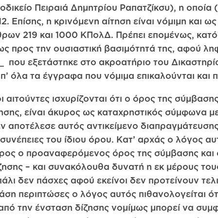
οδικείο Πειραιά Δημητρίου Ραπατζίκσυ), η οποία (
2. Επίσης, η κρινόμενη αίτηση είναι νόμιμη και ως
ρθρων 219 και 1000 ΚΠολΔ. Πρέπει επομένως, κατ
 ως προς την ουσιαστική βασιμότητά της, αφού λ
που εξετάστηκε στο ακροατήριο του Δικαστηρίο
π’ όλα τα έγγραφα που νόμιμα επικαλούνται και π
 αιτούντες ισχυρίζονται ότι ο όρος της σύμβασης
ησης, είναι άκυρος ως καταχρηστικός σύμφωνα με
 δεν αποτέλεσε αυτός αντικείμενο διαπραγμάτευσης
ι συνέπειες του ίδιου όρου. Κατ’ αρχάς ο λόγος 
άκυρος ο προαναφερόμενος όρος της σύμβασης και
ησης – και συνακόλουθα δυνατή η εκ μέρους τους
άλι δεν πάσχες αφού εκείνοι δεν προτείνουν τελι
άση περιπτώσες ο λόγος αυτός πιθανολογείται ότ
 από την ένσταση δίζησης νομίμως μπορεί να συμ