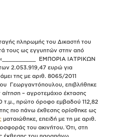
ιαταγής πληρωμής του Δικαστή του
τά τους ως εγγυητών στην από
ίας «__________ ΕΜΠΟΡΙΑ ΙΑΤΡΙΚΩΝ
ων 2.053.919,47 ευρώ για
άμει της με αριθ. 8065/2011
σίου Γεωργαντόπουλου, επιβλήθηκε
 αίτηση – αγροτεμάχιο έκτασης
0 τ.μ., πρώτο όροφο εμβαδού 112,82
η της πιο πάνω έκθεσης ορίσθηκε ως
ς
ματαιώθηκε, επειδή με τη με αριθ.
οσφοράς του ακινήτου. Ότι, στη
ιας έκθεσης του παραπάνω