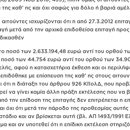
 της καθ’ ης και όχι σαφώς για δόλο ή βαριά αμέλ
 αιτούντες ισχυρίζονται ότι η από 27.3.2012 επι
αγή μετά από την αρχικά επιδοθείσα επιταγή προς
ιδικασθέν
ο ποσό των 2.633.194,48 ευρώ αντί του ορθού τω
ο ποσό των 44.754 ευρώ αντί του ορθού των 34.9
ής, αφού η κατασχετήρια έκθεση και οι περιλήψε
επιδόθηκε με επίσπευση της καθ’ ης στους αιτουντ
 ότι η διάταξη του άρθρου 926 ΚΙΊολΔ, που προβλ
εί να γίνει καμία άλλη πράξη εκτέλεσης που να β
από την επίδοση της επιταγής δεν επιτρέπεται η ε
και όχι ότι μετά την πάροδο της προθεσμίας αυτής
 στάδιο και αν βρίσκεται αυτή (βλ. ΑΠ 1493/1991
όμα και αν υποτεθεί ότι η επίδικη εκτέλεση στηριζ