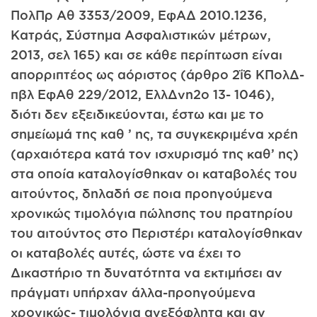
ΠολΠρ Αθ 3353/2009, ΕφΑΔ 2010.1236,
Κατράς, Σύστημα Ασφαλιστικών μέτρων,
2013, σελ 165) και σε κάθε περίπτωση είναι
απορριπτέος ως αόριστος (άρθρο 2ΐ6 ΚΠολΔ-
πβλ ΕφΑθ 229/2012, ΕλλΔνη2ο 13- 1046),
διότι δεν εξειδικεύονται, έστω και με το
σημείωμά της καθ ’ ης, τα συγκεκριμένα χρέη
(αρχαιότερα κατά τον ισχυρισμό της καθ’ ης)
στα οποία καταλογίσθηκαν οι καταβολές του
αιτούντος, δηλαδή σε ποια προηγούμενα
χρονικώς τιμολόγια πώλησης του πρατηρίου
του αιτούντος στο Περιστέρι καταλογίσθηκαν
οι καταβολές αυτές, ώστε να έχει το
Δικαστήριο τη δυνατότητα να εκτιμήσει αν
πράγματι υπήρχαν άλλα-προηγούμενα
χρονικώς- τιμολόγια ανεξόφλητα και αν