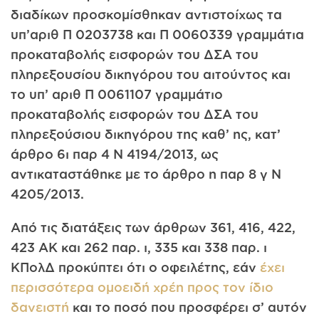
διαδίκων προσκομίσθηκαν αντιστοίχως τα
υπ’αριθ Π 0203738 και Π 0060339 γραμμάτια
προκαταβολής εισφορών του ΔΣΑ του
πληρεξουσίου δικηγόρου του αιτούντος και
το υπ’ αριθ Π 0061107 γραμμάτιο
προκαταβολής εισφορών του ΔΣΑ του
πληρεξούσιου δικηγόρου της καθ’ ης, κατ’
άρθρο 6ι παρ 4 Ν 4194/2013, ως
αντικαταστάθηκε με το άρθρο η παρ 8 γ Ν
4205/2013.
Από τις διατάξεις των άρθρων 361, 416, 422,
423 ΑΚ και 262 παρ. ι, 335 και 338 παρ. ι
ΚΠολΔ προκύπτει ότι ο οφειλέτης, εάν
έχει
περισσότερα ομοειδή χρέη προς τον ίδιο
δανειστή
και το ποσό που προσφέρει σ’ αυτόν