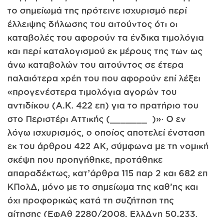
το σημείωμά της πρότεινε ισχυρισμό περί
έλλειψης δήλωσης του αιτούντος ότι οι
καταβολές του αφορούν τα ένδικα τιμολόγια
και περί καταλογισμού εκ μέρους της των ως
άνω καταβολών του αιτούντος σε έτερα
παλαιότερα χρέη του που αφορούν επί λέξει
«προγενέστερα τιμολόγια αγορών του
αντιδίκου (Α.Κ. 422 επ) για το πρατήριο του
στο Περιστέρι Αττικής (_______ )»· Ο εν
λόγω ισχυρισμός, ο οποίος αποτελεί ένσταση
εκ του άρθρου 422 ΑΚ, σύμφωνα με τη νομική
σκέψη που προηγήθηκε, προτάθηκε
απαραδέκτως, κατ’άρθρα 115 παρ 2 και 682 επ
ΚΠολΔ, μόνο με το σημείωμα της καθ’ης και
όχι προφορικώς κατά τη συζήτηση της
αίτησης (ΕφΑθ 2280/2008, ΕλλΔνη 50.233,