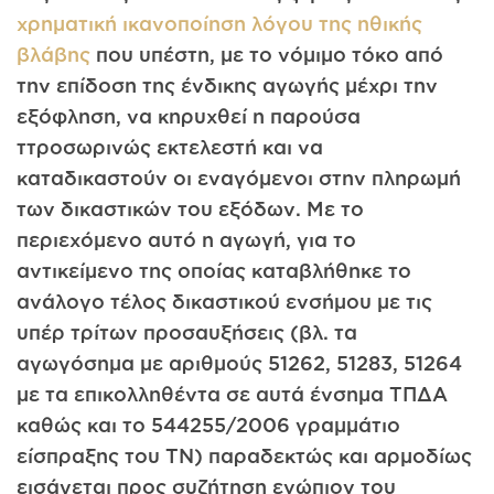
χρηματική ικανοποίηση λόγου της ηθικής
βλάβης
που υπέστη, με το νόμιμο τόκο από
την επίδοση της ένδικης αγωγής μέχρι την
εξόφληση, να κηρυχθεί η παρούσα
ττροσωρινώς εκτελεστή και να
καταδικαστούν οι εναγόμενοι στην πληρωμή
των δικαστικών του εξόδων. Με το
περιεχόμενο αυτό η αγωγή, για το
αντικείμενο της οποίας καταβλήθηκε το
ανάλογο τέλος δικαστικού ενσήμου με τις
υπέρ τρίτων προσαυξήσεις (βλ. τα
αγωγόσημα με αριθμούς 51262, 51283, 51264
με τα επικολληθέντα σε αυτά ένσημα ΤΠΔΑ
καθώς και το 544255/2006 γραμμάτιο
είσπραξης του ΤΝ) παραδεκτώς και αρμοδίως
εισάγεται προς συζήτηση ενώπιον του