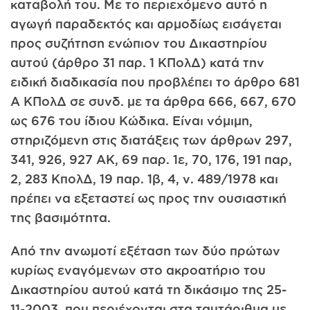
καταβολή του. Με το περιεχόμενο αυτό η
αγωγή παραδεκτός και αρμοδίως εισάγεται
προς συζήτηση ενώπιον του Δικαστηρίου
αυτού (άρθρο 31 παρ. 1 ΚΠολΔ) κατά την
ειδική διαδικασία που προβλέπει το άρθρο 681
Α ΚΠολΔ σε συνδ. με τα άρθρα 666, 667, 670
ως 676 του ίδιου Κώδικα. Είναι νόμιμη,
στηριζόμενη στις διατάξεις των άρθρων 297,
341, 926, 927 ΑΚ, 69 παρ. 1ε, 70, 176, 191 παρ,
2, 283 ΚπολΔ, 19 παρ. 1β, 4, ν. 489/1978 και
πρέπει να εξεταστεί ως προς την ουσιαστική
της βασιμότητα.
Από την ανωμοτί εξέταση των δύο πρώτων
κυρίως εναγόμενων στο ακροατήριο του
Δικαστηρίου αυτού κατά τη δικάσιμο της 25-
11­-2003, που περιέχονται στα ταυτάριθμα με