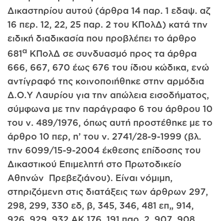
Δικαστηρίου αυτού (άρθρα 14 παρ. 1 εδαψ. αζ
16 περ. 12, 22, 25 παρ. 2 του ΚΠολΔ) κατά την
ειδική διαδικασία που προβλέπει το άρθρο
α
681
ΚΠολΔ σε συνδυασμό προς τα άρθρα
666, 667, 670 έως 676 του ίδιου κώδικα, ενώ
αντίγραφό της κοινοποιήθηκε στην αρμόδια
Δ.Ο.Υ Λαυρίου για την απώλεια εισοδήματος,
σύμφωνα με την παράγραφο 6 του άρθρου 10
του ν. 489/1976, όπως αυτή προστέθηκε με το
άρθρο 10 περ, η’ του ν. 2741/28-9-1999 (βλ.
την 6099/15-9-2004 έκθεσης επίδοσης του
Δικαστικού Επιμελητή στο Πρωτοδικείο
Αθηνών Πρεβεζιάνου). Είναι νόμιμη,
στηριζόμενη στις διατάξεις των άρθρων 297,
298, 299, 330 εδ, β, 345, 346, 481 επ„ 914,
926, 929, 932 ΑΚ 176, 191 παρ. 2, 907, 908