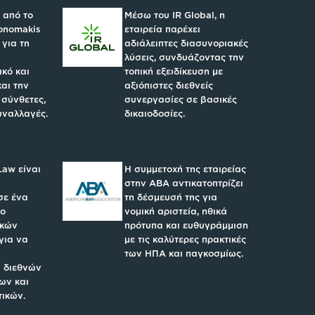
 από το
Μέσω του IR Global, η
konomakis
εταιρεία παρέχει
 για τη
αδιάλειπτες διασυνοριακές
λύσεις, συνδυάζοντας την
κό και
τοπική εξειδίκευση με
και την
αξιόπιστες διεθνείς
 σύνθετες,
συνεργασίες σε βασικές
υναλλαγές.
δικαιοδοσίες.
Law είναι
Η συμμετοχή της εταιρείας
στην ABA αντικατοπτρίζει
σε ένα
τη δέσμευσή της για
υο
νομική αριστεία, ηθικά
ικών
πρότυπα και ευθυγράμμιση
για να
με τις καλύτερες πρακτικές
των ΗΠΑ και παγκοσμίως.
 διεθνών
ων και
τικών.