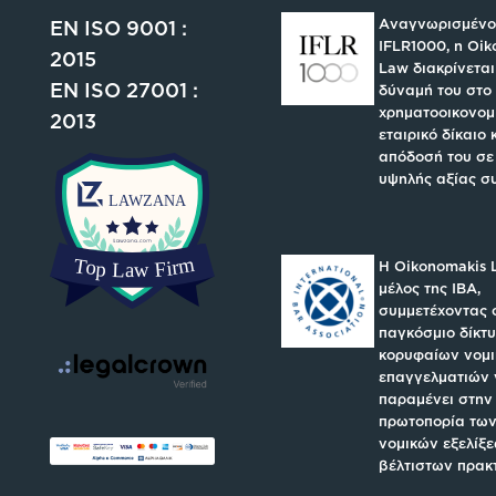
Αναγνωρισμένο
EN ISO 9001 :
IFLR1000, η Oi
2015
Law διακρίνεται
EN ISO 27001 :
δύναμή του στο
χρηματοοικονομι
2013
εταιρικό δίκαιο 
απόδοσή του σε
υψηλής αξίας σ
H Oikonomakis 
μέλος της IBA,
συμμετέχοντας 
παγκόσμιο δίκτ
κορυφαίων νομ
επαγγελματιών 
παραμένει στην
πρωτοπορία των
νομικών εξελίξε
βέλτιστων πρακ