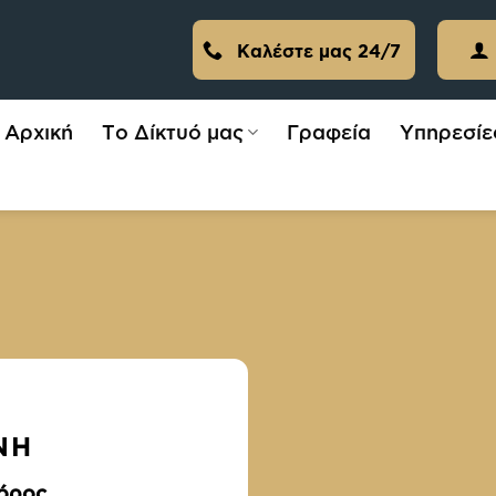
Καλέστε μας 24/7
Αρχική
Το Δίκτυό μας
Γραφεία
Υπηρεσίε
ΝΉ
γόρος