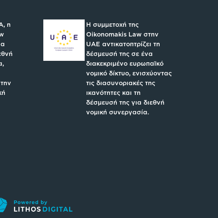
A, η
Η συμμετοχή της
aw
Oikonomakis Law στην
ια
UAE αντικατοπτρίζει τη
εθνή
δέσμευσή της σε ένα
α,
διακεκριμένο ευρωπαϊκό
νομικό δίκτυο, ενισχύοντας
 την
τις διασυνοριακές της
κή
ικανότητες και τη
δέσμευσή της για διεθνή
νομική συνεργασία.