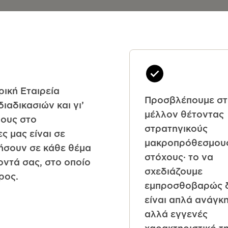
ική Εταιρεία
Προσβλέπουμε σ
ιαδικασιών και γι’
μέλλον θέτοντας
ρους στο
στρατηγικούς
ς μας είναι σε
μακροπρόθεσμου
θήσουν σε κάθε θέμα
στόχους· το να
οντά σας, στο οποίο
σχεδιάζουμε
ρος.
εμπροσθοβαρώς 
είναι απλά ανάγκη
αλλά εγγενές