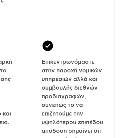
ης
αρκή
Επικεντρωνόμαστε
 το
στην παροχή νομικών
ωσης
υπηρεσιών αλλά και
συμβουλής διεθνών
προδιαγραφών,
συνεπώς το να
 και
επιζητούμε την
εια.
υψηλότερου επιπέδου
απόδοση σημαίνει ότι