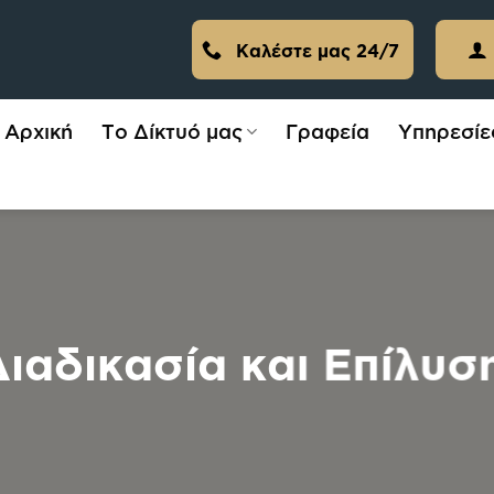
Καλέστε μας 24/7
Αρχική
Το Δίκτυό μας
Γραφεία
Υπηρεσίε
Διαδικασία και Επίλυ