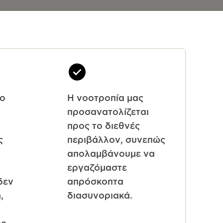
το
Η νοοτροπία μας
προσανατολίζεται
προς το διεθνές
ς
περιβάλλον, συνεπώς
απολαμβάνουμε να
εργαζόμαστε
δεν
απρόσκοπτα
,
διασυνοριακά.