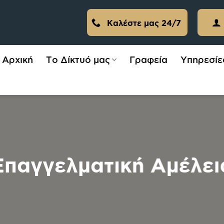
Καλέστε μας 24/7
Αρχική
Το Δίκτυό μας
Γραφεία
Υπηρεσίε
Επαγγελματική Αμέλει