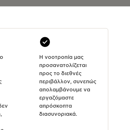
το
Η νοοτροπία μας
προσανατολίζεται
προς το διεθνές
ς
περιβάλλον, συνεπώς
απολαμβάνουμε να
εργαζόμαστε
δεν
απρόσκοπτα
,
διασυνοριακά.