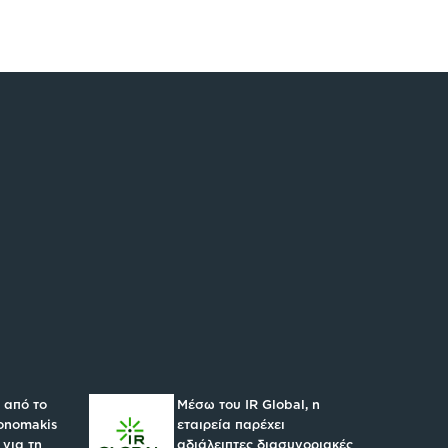
 από το
Μέσω του IR Global, η
konomakis
εταιρεία παρέχει
 για τη
αδιάλειπτες διασυνοριακές