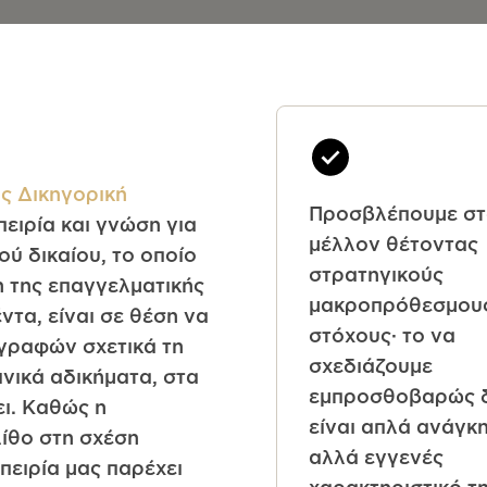
ς Δικηγορική
Προσβλέπουμε σ
ειρία και γνώση για
μέλλον θέτοντας
ού δικαίου, το οποίο
στρατηγικούς
 της επαγγελματικής
μακροπρόθεσμου
τα, είναι σε θέση να
στόχους· το να
ραφών σχετικά τη
σχεδιάζουμε
ινικά αδικήματα, στα
εμπροσθοβαρώς 
ει. Καθώς η
είναι απλά ανάγκη
λίθο στη σχέση
αλλά εγγενές
πειρία μας παρέχει