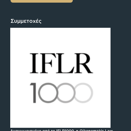
Συμμετοχές
Αναγνωρισμένο από το IFLR1000, η Oikonomakis Law