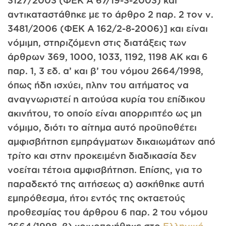
3127/2003 (ΦΕΚ A 67/19-3-2003) και
αντικαταστάθηκε με το άρθρο 2 παρ. 2 τον ν.
3481/2006 (ΦΕΚ A 162/2-8-2006)] και είναι
νόμιμη, στηριζόμενη στις διατάξεις των
άρθρων 369, 1000, 1033, 1192, 1198 ΑΚ και 6
παρ. 1, 3 εδ. α’ και β’ του νόμου 2664/1998,
όπως ήδη ισχύει, πλην του αιτήματος να
αναγνωριστεί η αιτούσα κυρία του επίδικου
ακινήτου, το οποίο είναι απορριπτέο ως μη
νόμιμο, διότι το αίτημα αυτό προϋποθέτει
αμφισβήτηση εμπράγματων δικαιωμάτων από
τρίτο και στην προκειμένη διαδικασία δεν
νοείται τέτοια αμφισβήτηση. Επίσης, για το
παραδεκτό της αιτήσεως α) ασκήθηκε αυτή
εμπρόθεσμα, ήτοι εντός της οκταετούς
προθεσμίας του άρθρου 6 παρ. 2 του νόμου